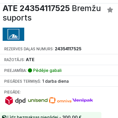
ATE 24354117525
Bremžu
suports
24354117525
REZERVES DAĻAS NUMURS:
ATE
RAŽOTĀJS:
Pēdējie gabali
PIEEJAMĪBA:
1 darba diena
PIEGĀDES TERMIŅŠ:
PIEGĀDE:
Līdz bezmaksas piegādei -
300.00
€