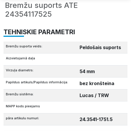
Bremžu suports ATE
24354117525
TEHNISKIE PARAMETRI
Bremžu suporta veids:
Peldošais suports
Aizvietojamā daļa
Virzuļa diametrs:
54 mm
Papildus artikuls/Papildus informācija:
bez kronšteina
Bremžu sistēma:
Lucas / TRW
MAPP kods pieejams
pāra artikulu numuri:
24.3541-1751.5