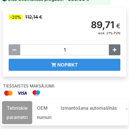
112,14 €
-20%
89,71
€
iesk. 21% PVN
NOPIRKT
TIEŠSAISTES MAKSĀJUMI:
Tehniskie
OEM
Izmantošana automašīnās
A
parametri
numuri