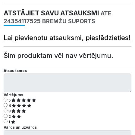
ATSTĀJIET SAVU ATSAUKSMI
ATE
24354117525 BREMŽU SUPORTS
Lai pievienotu atsauksmi, pieslēdzieties!
Šim produktam vēl nav vērtējumu.
Atsauksmes
Vērtējums
5
4
3
2
1
Vārds un uzvārds