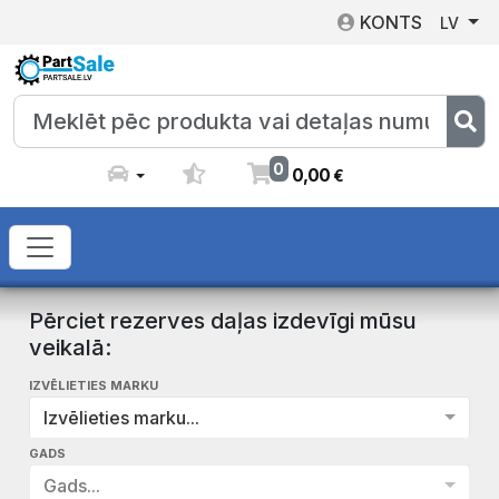
KONTS
LV
0
0
,
00
€
Pērciet rezerves daļas izdevīgi mūsu
veikalā:
IZVĒLIETIES MARKU
Izvēlieties marku...
GADS
Gads...