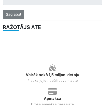
Saglabāt
RAŽOTĀJS ATE
Vairāk nekā 1,5 miljoni detaļu
Pieskaņojiet ideāli savam auto
Apmaksa
Droša apmaksa tiešsaistē