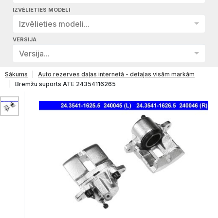
IZVĒLIETIES MODELI
Izvēlieties modeli...
VERSIJA
Versija...
Sākums
Auto rezerves daļas internetā - detaļas visām markām
Bremžu suports ATE 24354116265