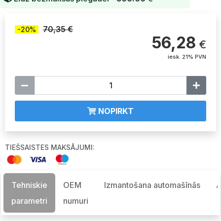
70,35 €
-20%
56,28
€
iesk. 21% PVN
NOPIRKT
TIEŠSAISTES MAKSĀJUMI:
Tehniskie
OEM
Izmantošana automašīnās
A
parametri
numuri