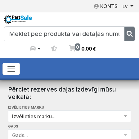
KONTS
LV
0
0
,
00
€
Pērciet rezerves daļas izdevīgi mūsu
veikalā:
IZVĒLIETIES MARKU
Izvēlieties marku...
GADS
Gads...