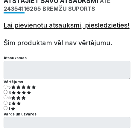
ATSTĀJIET SAVU ATSAUKSMI
ATE
24354116265 BREMŽU SUPORTS
Lai pievienotu atsauksmi, pieslēdzieties!
Šim produktam vēl nav vērtējumu.
Atsauksmes
Vērtējums
5
4
3
2
1
Vārds un uzvārds