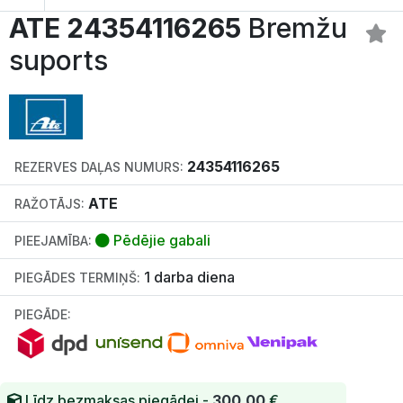
ATE 24354116265
Bremžu
suports
24354116265
REZERVES DAĻAS NUMURS:
ATE
RAŽOTĀJS:
Pēdējie gabali
PIEEJAMĪBA:
1 darba diena
PIEGĀDES TERMIŅŠ:
PIEGĀDE:
Līdz bezmaksas piegādei -
300.00
€