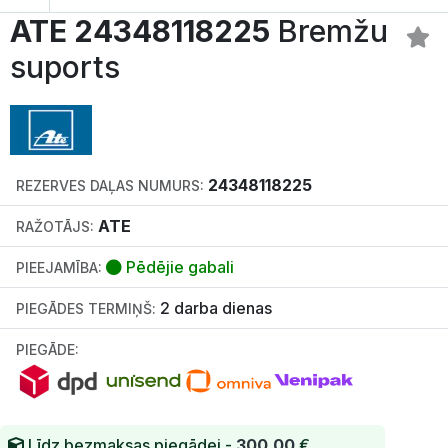
ATE 24348118225
Bremžu
suports
24348118225
REZERVES DAĻAS NUMURS:
ATE
RAŽOTĀJS:
Pēdējie gabali
PIEEJAMĪBA:
2 darba dienas
PIEGĀDES TERMIŅŠ:
PIEGĀDE:
Līdz bezmaksas piegādei -
300.00
€