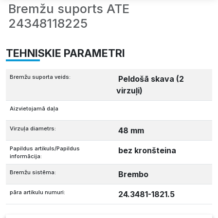
Bremžu suports ATE
24348118225
TEHNISKIE PARAMETRI
Bremžu suporta veids:
Peldošā skava (2
virzuļi)
Aizvietojamā daļa
Virzuļa diametrs:
48 mm
Papildus artikuls/Papildus
bez kronšteina
informācija:
Bremžu sistēma:
Brembo
pāra artikulu numuri:
24.3481-1821.5