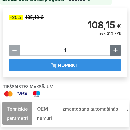
135,19 €
-20%
108,15
€
iesk. 21% PVN
NOPIRKT
TIEŠSAISTES MAKSĀJUMI:
Tehniskie
OEM
Izmantošana automašīnās
A
parametri
numuri