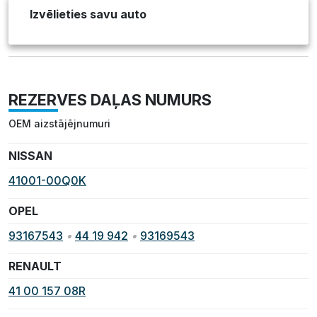
Izvēlieties savu auto
REZERVES DAĻAS NUMURS
OEM aizstājējnumuri
NISSAN
41001-00Q0K
OPEL
93167543
•
44 19 942
•
93169543
RENAULT
41 00 157 08R