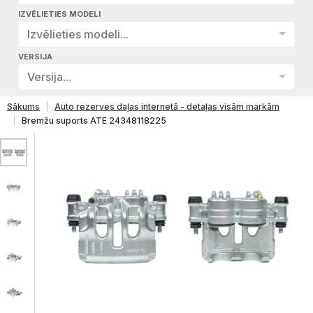
IZVĒLIETIES MODELI
Izvēlieties modeli...
VERSIJA
Versija...
Sākums
Auto rezerves daļas internetā - detaļas visām markām
Bremžu suports ATE 24348118225