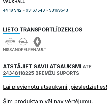
VAUXHALL
44 19 942
•
93167543
•
93169543
LIETO TRANSPORTLĪDZEKĻOS
NISSAN
OPEL
RENAULT
ATSTĀJIET SAVU ATSAUKSMI
ATE
24348118225 BREMŽU SUPORTS
Lai pievienotu atsauksmi, pieslēdzieties!
Šim produktam vēl nav vērtējumu.