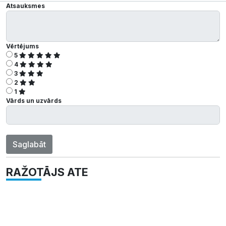
Atsauksmes
Vērtējums
5
4
3
2
1
Vārds un uzvārds
Saglabāt
RAŽOTĀJS ATE