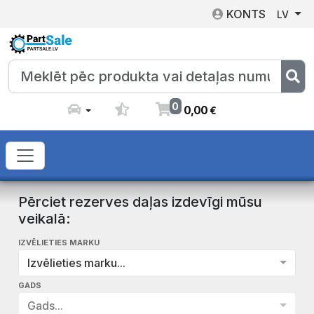
KONTS
LV
0
0
,
00
€
Pērciet rezerves daļas izdevīgi mūsu
veikalā:
IZVĒLIETIES MARKU
Izvēlieties marku...
GADS
Gads...