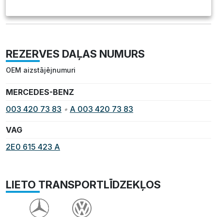
REZERVES DAĻAS NUMURS
OEM aizstājējnumuri
MERCEDES-BENZ
003 420 73 83
•
A 003 420 73 83
VAG
2E0 615 423 A
LIETO TRANSPORTLĪDZEKĻOS