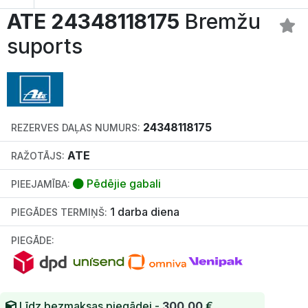
ATE 24348118175
Bremžu
suports
24348118175
REZERVES DAĻAS NUMURS:
ATE
RAŽOTĀJS:
Pēdējie gabali
PIEEJAMĪBA:
1 darba diena
PIEGĀDES TERMIŅŠ:
PIEGĀDE:
Līdz bezmaksas piegādei -
300.00
€