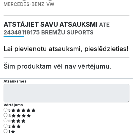
MERCEDES-BENZ
VW
ATSTĀJIET SAVU ATSAUKSMI
ATE
24348118175 BREMŽU SUPORTS
Lai pievienotu atsauksmi, pieslēdzieties!
Šim produktam vēl nav vērtējumu.
Atsauksmes
Vērtējums
5
4
3
2
1