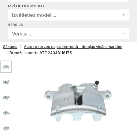
IZVĒLIETIES MODELI
Izvēlieties modeli...
VERSIJA
Versija...
Sākums
Auto rezerves daļas internetā - detaļas visām markām
Bremžu suports ATE 24348118175