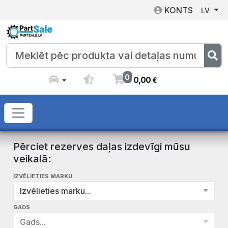
KONTS
LV
0
0
,
00
€
Pērciet rezerves daļas izdevīgi mūsu
veikalā:
IZVĒLIETIES MARKU
Izvēlieties marku...
GADS
Gads...