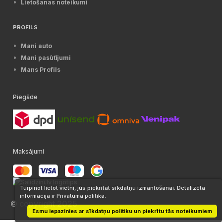
Lietošanas noteikumi
PROFILS
Mani auto
Mani pasūtījumi
Mans Profils
Piegāde
Maksājumi
Turpinot lietot vietni, jūs piekrītat sīkdatņu izmantošanai. Detalizēta
informācija ir Privātuma politikā.
© copyright 2025
Esmu iepazinies ar sīkdatņu politiku un piekrītu tās noteikumiem