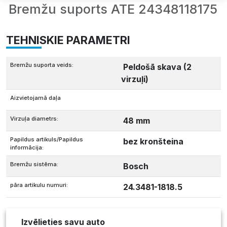
Bremžu suports ATE 24348118175
TEHNISKIE PARAMETRI
Bremžu suporta veids:
Peldošā skava (2
virzuļi)
Aizvietojamā daļa
Virzuļa diametrs:
48 mm
Papildus artikuls/Papildus
bez kronšteina
informācija:
Bremžu sistēma:
Bosch
pāra artikulu numuri:
24.3481-1818.5
Izvēlieties savu auto