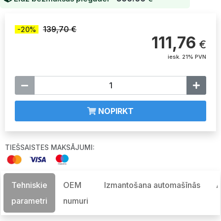
139,70 €
-20%
111,76
€
iesk. 21% PVN
NOPIRKT
TIEŠSAISTES MAKSĀJUMI:
Tehniskie
OEM
Izmantošana automašīnās
A
parametri
numuri