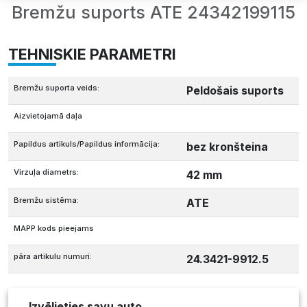
Bremžu suports ATE 24342199115
TEHNISKIE PARAMETRI
Bremžu suporta veids:
Peldošais suports
Aizvietojamā daļa
Papildus artikuls/Papildus informācija:
bez kronšteina
Virzuļa diametrs:
42 mm
Bremžu sistēma:
ATE
MAPP kods pieejams
pāra artikulu numuri:
24.3421-9912.5
Izvēlieties savu auto