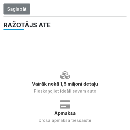
Saglabāt
RAŽOTĀJS ATE
Vairāk nekā 1,5 miljoni detaļu
Pieskaņojiet ideāli savam auto
Apmaksa
Droša apmaksa tiešsaistē