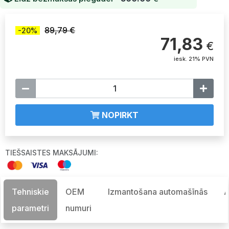
89,79 €
-20%
71,83
€
iesk. 21% PVN
NOPIRKT
TIEŠSAISTES MAKSĀJUMI:
Tehniskie
OEM
Izmantošana automašīnās
A
parametri
numuri