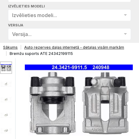
IZVĒLIETIES MODELI
Izvēlieties modeli...
VERSIJA
Versija...
Sākums
Auto rezerves daļas internetā - detaļas visām markām
Bremžu suports ATE 24342199115