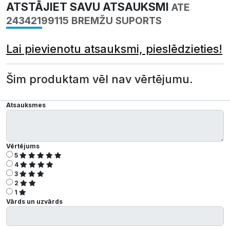
ATSTĀJIET SAVU ATSAUKSMI
ATE
24342199115 BREMŽU SUPORTS
Lai pievienotu atsauksmi, pieslēdzieties!
Šim produktam vēl nav vērtējumu.
Atsauksmes
Vērtējums
5
4
3
2
1
Vārds un uzvārds