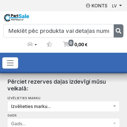
KONTS
LV
0
0
,
00
€
Pērciet rezerves daļas izdevīgi mūsu
veikalā:
IZVĒLIETIES MARKU
Izvēlieties marku...
GADS
Gads...