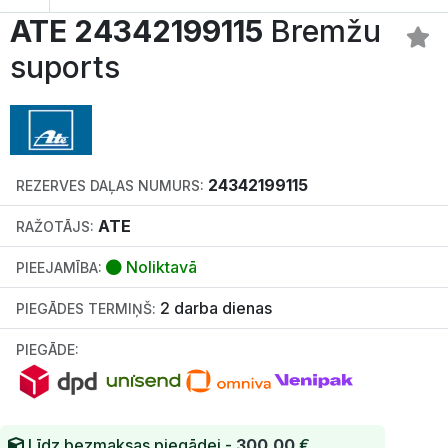
ATE 24342199115
Bremžu
suports
24342199115
REZERVES DAĻAS NUMURS:
ATE
RAŽOTĀJS:
Noliktavā
PIEEJAMĪBA:
2 darba dienas
PIEGĀDES TERMIŅŠ:
PIEGĀDE:
Līdz bezmaksas piegādei -
300.00
€