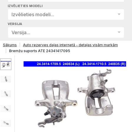
IZVĒLIETIES MODELI
Izvēlieties modeli...
VERSIJA
Versija...
Sākums
Auto rezerves daļas internetā - detaļas visām markām
Bremžu suports ATE 24341417095