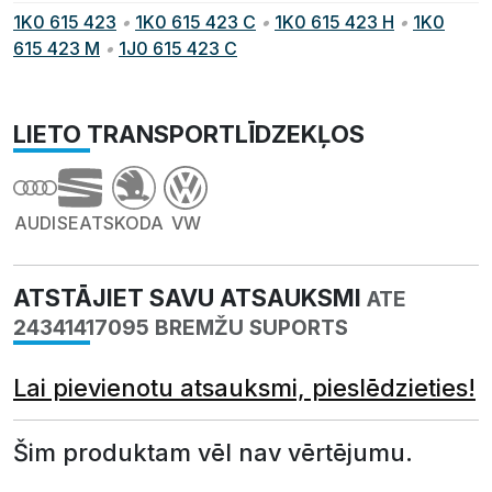
1K0 615 423
•
1K0 615 423 C
•
1K0 615 423 H
•
1K0
615 423 M
•
1J0 615 423 C
LIETO TRANSPORTLĪDZEKĻOS
AUDI
SEAT
SKODA
VW
ATSTĀJIET SAVU ATSAUKSMI
ATE
24341417095 BREMŽU SUPORTS
Lai pievienotu atsauksmi, pieslēdzieties!
Šim produktam vēl nav vērtējumu.