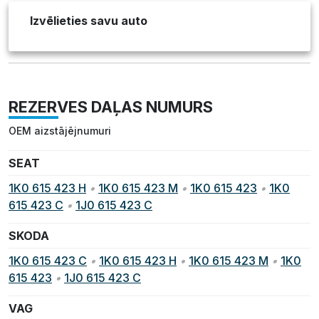
Izvēlieties savu auto
REZERVES DAĻAS NUMURS
OEM aizstājējnumuri
SEAT
1K0 615 423 H
•
1K0 615 423 M
•
1K0 615 423
•
1K0
615 423 C
•
1J0 615 423 C
SKODA
1K0 615 423 C
•
1K0 615 423 H
•
1K0 615 423 M
•
1K0
615 423
•
1J0 615 423 C
VAG