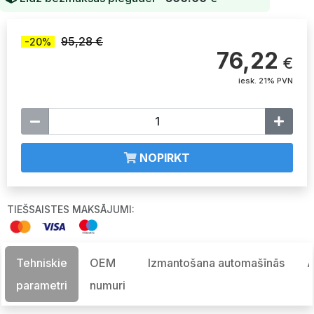
95,28 €
-20%
76,22
€
iesk. 21% PVN
NOPIRKT
TIEŠSAISTES MAKSĀJUMI:
Tehniskie
OEM
Izmantošana automašīnās
A
parametri
numuri