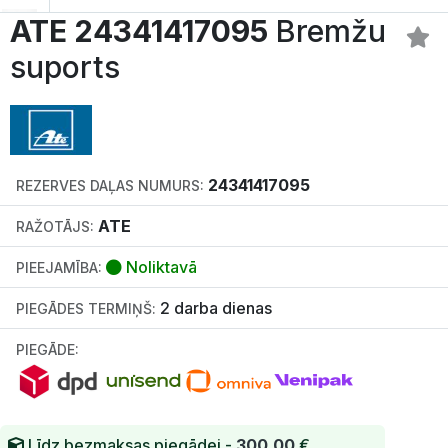
ATE 24341417095
Bremžu
suports
24341417095
REZERVES DAĻAS NUMURS:
ATE
RAŽOTĀJS:
Noliktavā
PIEEJAMĪBA:
2 darba dienas
PIEGĀDES TERMIŅŠ:
PIEGĀDE:
Līdz bezmaksas piegādei -
300.00
€