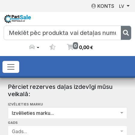
KONTS
LV
0
0
,
00
€
Pērciet rezerves daļas izdevīgi mūsu
veikalā:
IZVĒLIETIES MARKU
Izvēlieties marku...
GADS
Gads...