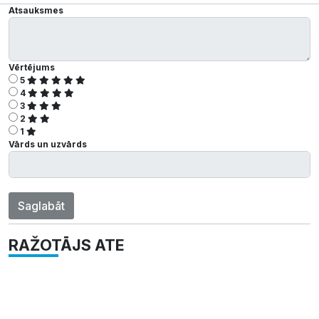
Atsauksmes
Vērtējums
5
4
3
2
1
Vārds un uzvārds
Saglabāt
RAŽOTĀJS ATE