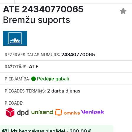
ATE 24340770065
Bremžu suports
24340770065
REZERVES DAĻAS NUMURS:
ATE
RAŽOTĀJS:
Pēdējie gabali
PIEEJAMĪBA:
2 darba dienas
PIEGĀDES TERMIŅŠ:
PIEGĀDE:
Līdz bezmaksas piegādei -
300.00
€