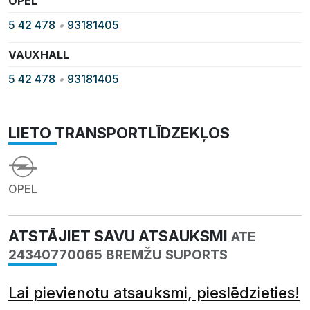
OPEL
5 42 478
•
93181405
VAUXHALL
5 42 478
•
93181405
LIETO TRANSPORTLĪDZEKĻOS
OPEL
ATSTĀJIET SAVU ATSAUKSMI
ATE
24340770065 BREMŽU SUPORTS
Lai pievienotu atsauksmi, pieslēdzieties!