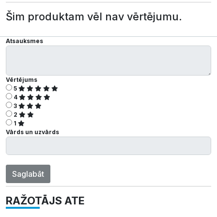
Šim produktam vēl nav vērtējumu.
Atsauksmes
Vērtējums
5
4
3
2
1
Vārds un uzvārds
Saglabāt
RAŽOTĀJS ATE