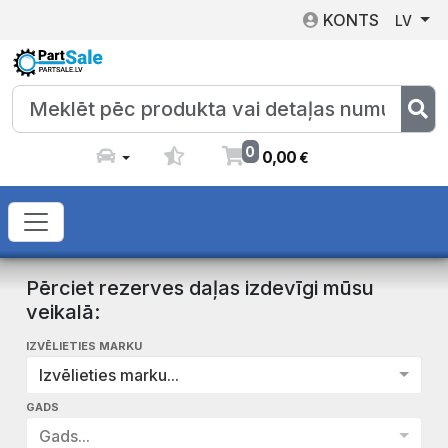
KONTS
LV
0
0
,
00
€
Pērciet rezerves daļas izdevīgi mūsu
veikalā:
IZVĒLIETIES MARKU
Izvēlieties marku...
GADS
Gads...