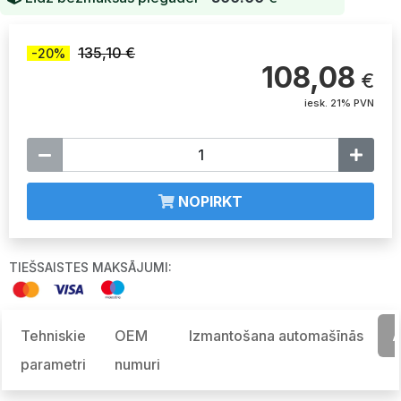
135,10 €
-20%
108,08
€
iesk. 21% PVN
NOPIRKT
TIEŠSAISTES MAKSĀJUMI:
Tehniskie
OEM
Izmantošana automašīnās
A
parametri
numuri