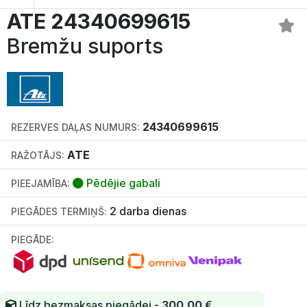
ATE 24340699615
Bremžu suports
24340699615
REZERVES DAĻAS NUMURS:
ATE
RAŽOTĀJS:
Pēdējie gabali
PIEEJAMĪBA:
2 darba dienas
PIEGĀDES TERMIŅŠ:
PIEGĀDE:
Līdz bezmaksas piegādei -
300.00
€