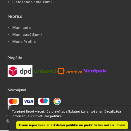
Lietošanas noteikumi
PROFILS
Mani auto
Mani pasūtījumi
Mans Profils
Piegāde
Maksājumi
Turpinot lietot vietni, jūs piekrītat sīkdatņu izmantošanai. Detalizēta
informācija ir Privātuma politikā.
© copyright 2025
Esmu iepazinies ar sīkdatņu politiku un piekrītu tās noteikumiem