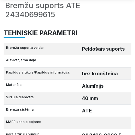
Bremžu suports ATE
24340699615
TEHNISKIE PARAMETRI
Bremžu suporta veids:
Peldošais suports
Aizvietojamā daļa
Papildus artikuls/Papildus informācija:
bez kronšteina
Materiāls:
Alumīnijs
Virzuļa diametrs:
40 mm
Bremžu sistēma:
ATE
MAPP kods pieejams
pāra artikulu numuri: