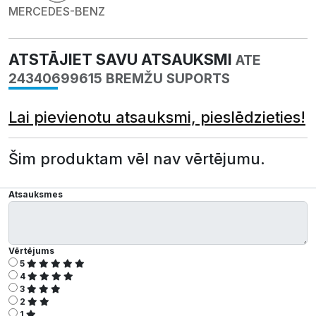
MERCEDES-BENZ
ATSTĀJIET SAVU ATSAUKSMI
ATE
24340699615 BREMŽU SUPORTS
Lai pievienotu atsauksmi, pieslēdzieties!
Šim produktam vēl nav vērtējumu.
Atsauksmes
Vērtējums
5
4
3
2
1