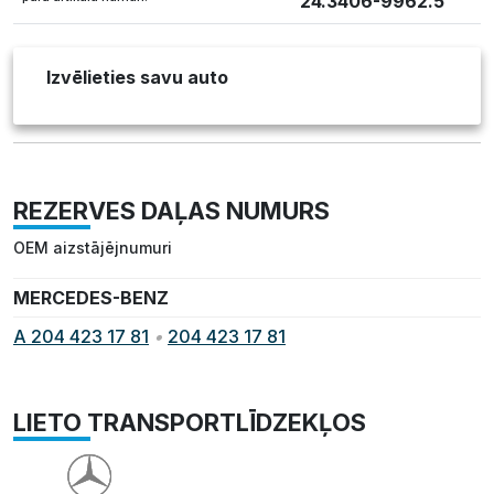
24.3406-9962.5
Izvēlieties savu auto
REZERVES DAĻAS NUMURS
OEM aizstājējnumuri
MERCEDES-BENZ
A 204 423 17 81
•
204 423 17 81
LIETO TRANSPORTLĪDZEKĻOS