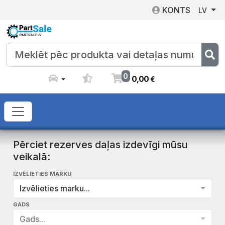
KONTS
LV
0
0
,
00
€
Pērciet rezerves daļas izdevīgi mūsu
veikalā:
IZVĒLIETIES MARKU
Izvēlieties marku...
GADS
Gads...