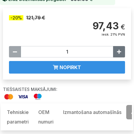
121,79 €
-20%
97,43
€
iesk. 21% PVN
NOPIRKT
TIEŠSAISTES MAKSĀJUMI:
Tehniskie
OEM
Izmantošana automašīnās
A
parametri
numuri