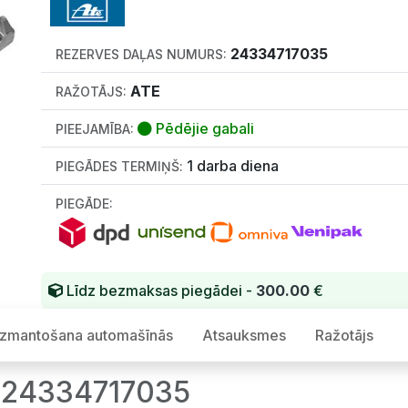
24334717035
REZERVES DAĻAS NUMURS:
ATE
RAŽOTĀJS:
Pēdējie gabali
PIEEJAMĪBA:
1 darba diena
PIEGĀDES TERMIŅŠ:
PIEGĀDE:
Līdz bezmaksas piegādei -
300.00
€
Izmantošana automašīnās
Atsauksmes
Ražotājs
 24334717035