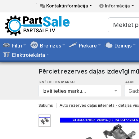
-
Kontaktinformācija
Informācija
Filtri
Bremzes
Piekare
Dzinejs
Elektroiekārta
Pērciet rezerves daļas izdevīgi mū
IZVĒLIETIES MARKU
GADS
Izvēlieties marku...
Gads
Sākums
Auto rezerves daļas internetā - detaļas v