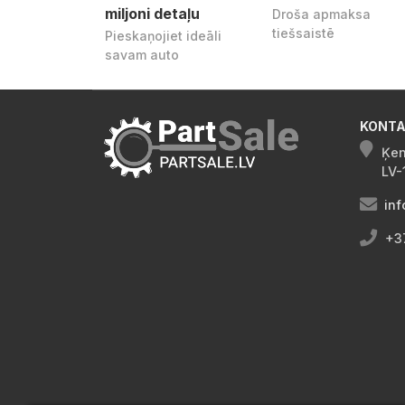
miljoni detaļu
Droša apmaksa
tiešsaistē
Pieskaņojiet ideāli
savam auto
KONTA
Ķen
LV-
inf
+3