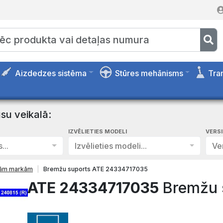
Aizdedzes sistēma
Stūres mehānisms
Tra
su veikalā:
IZVĒLIETIES MODELI
VERS
...
Izvēlieties modeli...
Ver
isām markām
Bremžu suports ATE 24334717035
ATE 24334717035
Bremžu 