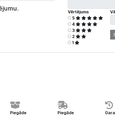
ējumu.
Vērtējums
Vā
5
4
3
2
1
Piegāde
Piegāde
Gara