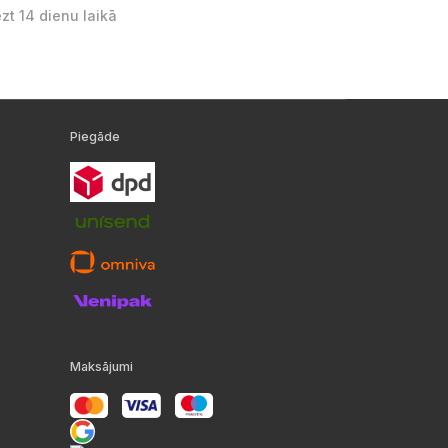
ezt 14 dienu laikā
Piegāde
Maksājumi