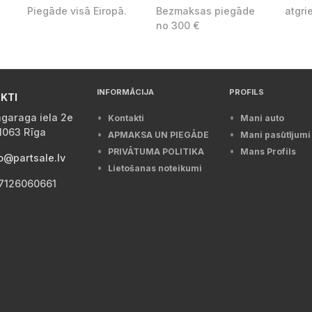
Piegāde visā Eiropā.
Bezmaksas piegāde
atgri
no 300 €
INFORMĀCIJA
PROFILS
KTI
garaga iela 2e
Kontakti
Mani auto
1063 Rīga
APMAKSA UN PIEGĀDE
Mani pasūtījumi
PRIVĀTUMA POLITIKA
Mans Profils
o@partsale.lv
Lietošanas noteikumi
7126060661