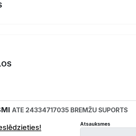
S
ĻOS
SMI
ATE 24334717035 BREMŽU SUPORTS
Atsauksmes
eslēdzieties!