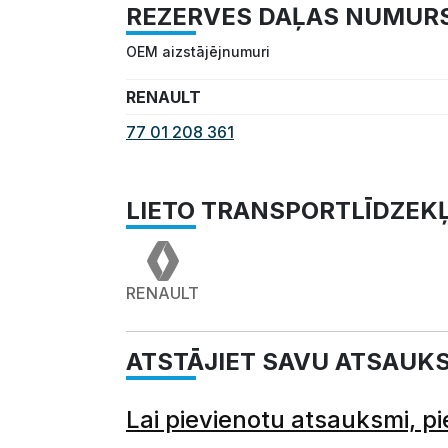
REZERVES DAĻAS NUMUR
OEM aizstājējnumuri
RENAULT
77 01 208 361
LIETO TRANSPORTLĪDZEK
RENAULT
ATSTĀJIET SAVU ATSAUK
Lai pievienotu atsauksmi, pi