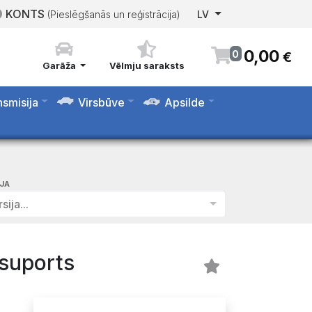
KONTS
(Pieslēgšanās un reģistrācija)
LV
0
,
00
0
€
Garāža
Vēlmju saraksts
nsmisija
Virsbūve
Apsilde
IJA
sija...
suports