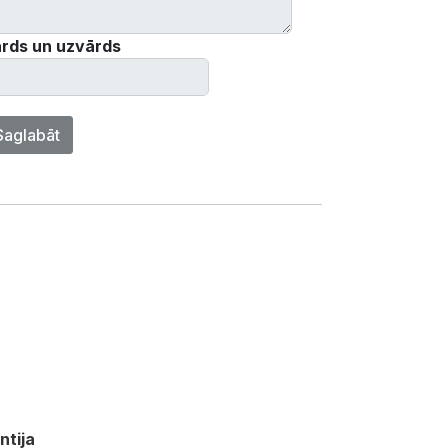
rds un uzvārds
Saglabāt
ntija