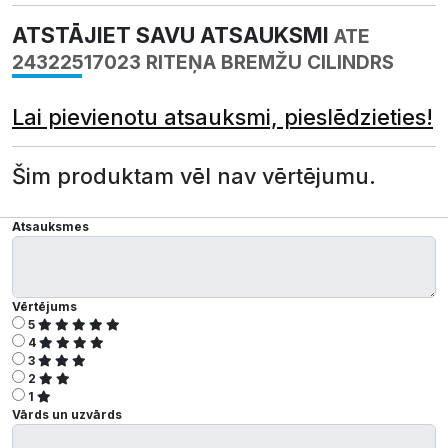
ATSTĀJIET SAVU ATSAUKSMI
ATE
24322517023 RITEŅA BREMŽU CILINDRS
Lai pievienotu atsauksmi, pieslēdzieties!
Šim produktam vēl nav vērtējumu.
Atsauksmes
Vērtējums
5
4
3
2
1
Vārds un uzvārds