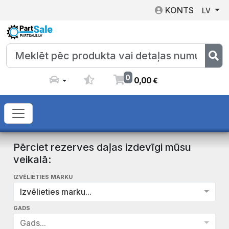
KONTS
LV
0
0
,
00
€
Pērciet rezerves daļas izdevīgi mūsu
veikalā:
IZVĒLIETIES MARKU
Izvēlieties marku...
GADS
Gads...