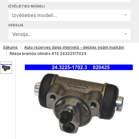
IZVĒLIETIES MODELI
Izvēlieties modeli...
VERSIJA
Versija...
Sākums
Auto rezerves daļas internetā - detaļas visām markām
Riteņa bremžu cilindrs ATE 24322517023