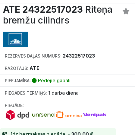
ATE 24322517023
Riteņa
bremžu cilindrs
24322517023
REZERVES DAĻAS NUMURS:
ATE
RAŽOTĀJS:
Pēdējie gabali
PIEEJAMĪBA:
1 darba diena
PIEGĀDES TERMIŅŠ:
PIEGĀDE:
Līdz bezmaksas piegādei -
300.00
€