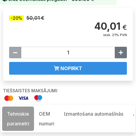
50,01 €
-20%
40,01
€
iesk. 21% PVN
NOPIRKT
TIEŠSAISTES MAKSĀJUMI:
Tehniskie
OEM
Izmantošana automašīnās
A
parametri
numuri