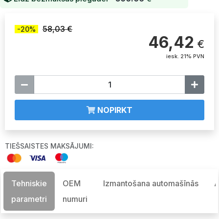
58,03 €
-20%
46,42
€
iesk. 21% PVN
NOPIRKT
TIEŠSAISTES MAKSĀJUMI:
Tehniskie
OEM
Izmantošana automašīnās
A
parametri
numuri