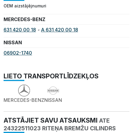
OEM aizstājējnumuri
MERCEDES-BENZ
631 420 00 18
•
A 631 420 00 18
NISSAN
06902-1740
LIETO TRANSPORTLĪDZEKĻOS
MERCEDES-BENZ
NISSAN
ATSTĀJIET SAVU ATSAUKSMI
ATE
24322511023 RITEŅA BREMŽU CILINDRS