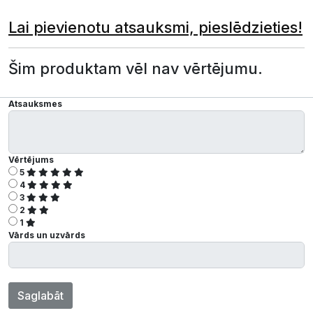
Lai pievienotu atsauksmi, pieslēdzieties!
Šim produktam vēl nav vērtējumu.
Atsauksmes
Vērtējums
5
4
3
2
1
Vārds un uzvārds
Saglabāt