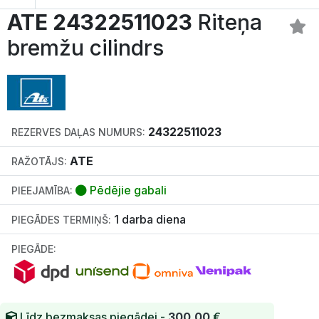
ATE 24322511023
Riteņa
bremžu cilindrs
24322511023
REZERVES DAĻAS NUMURS:
ATE
RAŽOTĀJS:
Pēdējie gabali
PIEEJAMĪBA:
1 darba diena
PIEGĀDES TERMIŅŠ:
PIEGĀDE:
Līdz bezmaksas piegādei -
300.00
€