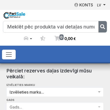
KONTS
LV
0
0
,
00
€
Pērciet rezerves daļas izdevīgi mūsu
veikalā:
IZVĒLIETIES MARKU
Izvēlieties marku...
GADS
Gads...