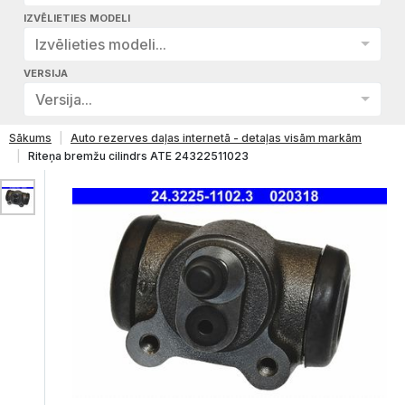
IZVĒLIETIES MODELI
Izvēlieties modeli...
VERSIJA
Versija...
Sākums
Auto rezerves daļas internetā - detaļas visām markām
Riteņa bremžu cilindrs ATE 24322511023