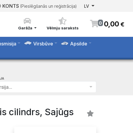
KONTS
(Pieslēgšanās un reģistrācija)
LV
0
,
00
0
€
Garāža
Vēlmju saraksts
nsmisija
Virsbūve
Apsilde
IJA
sija...
s cilindrs, Sajūgs