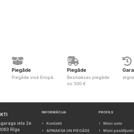
Piegāde
Piegāde
Gara
Piegāde visā Eiropā.
Bezmaksas piegāde
atgri
no 300 €
INFORMĀCIJA
PROFILS
KTI
garaga iela 2e
Kontakti
Mani auto
1063 Rīga
APMAKSA UN PIEGĀDE
Mani pasūtījumi