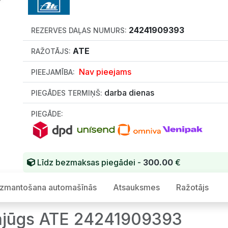
24241909393
REZERVES DAĻAS NUMURS:
ATE
RAŽOTĀJS:
Nav pieejams
PIEEJAMĪBA:
darba dienas
PIEGĀDES TERMIŅŠ:
PIEGĀDE:
Līdz bezmaksas piegādei -
300.00
€
Izmantošana automašīnās
Atsauksmes
Ražotājs
 Sajūgs ATE 24241909393