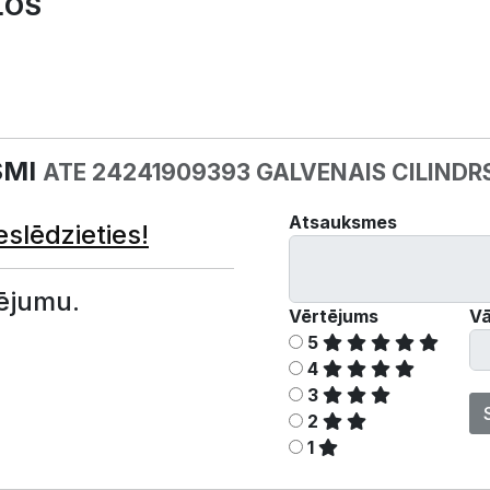
ĻOS
SMI
ATE 24241909393 GALVENAIS CILINDR
Atsauksmes
eslēdzieties!
ējumu.
Vērtējums
Vā
5
4
3
2
1