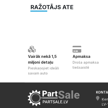
RAŽOTĀJS ATE
Vairāk nekā 1,5
Apmaksa
miljoni detaļu
Droša apmaksa
tiešsaistē
Pieskaņojiet ideāli
savam auto
KONTA
Ķen
LV-