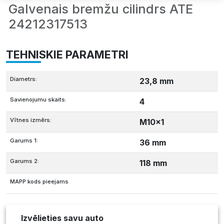
Galvenais bremžu cilindrs ATE
24212317513
TEHNISKIE PARAMETRI
Diametrs:
23,8 mm
Savienojumu skaits:
4
Vītnes izmērs:
M10x1
Garums 1:
36 mm
Garums 2:
118 mm
MAPP kods pieejams
Izvēlieties savu auto