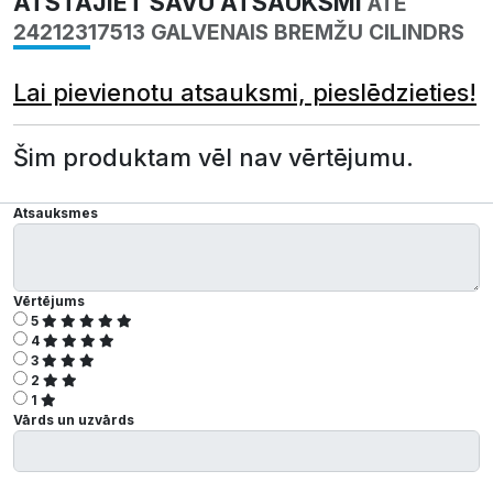
ATSTĀJIET SAVU ATSAUKSMI
ATE
24212317513 GALVENAIS BREMŽU CILINDRS
Lai pievienotu atsauksmi, pieslēdzieties!
Šim produktam vēl nav vērtējumu.
Atsauksmes
Vērtējums
5
4
3
2
1
Vārds un uzvārds