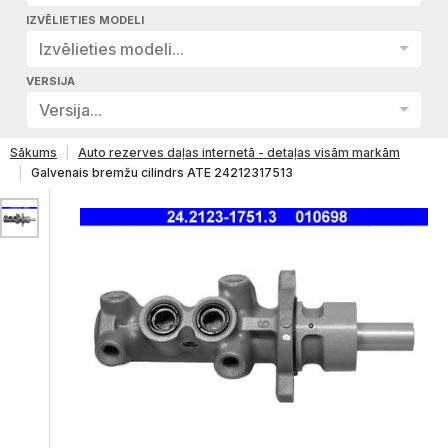
IZVĒLIETIES MODELI
Izvēlieties modeli...
VERSIJA
Versija...
Sākums
Auto rezerves daļas internetā - detaļas visām markām
Galvenais bremžu cilindrs ATE 24212317513