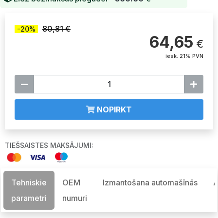
80,81 €
-20%
64,65
€
iesk. 21% PVN
NOPIRKT
TIEŠSAISTES MAKSĀJUMI:
Tehniskie
OEM
Izmantošana automašīnās
A
parametri
numuri