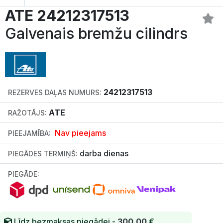
ATE 24212317513
Galvenais bremžu cilindrs
24212317513
REZERVES DAĻAS NUMURS:
ATE
RAŽOTĀJS:
Nav pieejams
PIEEJAMĪBA:
darba dienas
PIEGĀDES TERMIŅŠ:
PIEGĀDE:
Līdz bezmaksas piegādei -
300.00
€