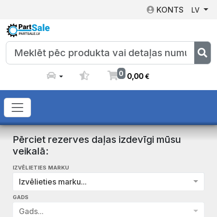
KONTS
LV
0
0
,
00
€
Pērciet rezerves daļas izdevīgi mūsu
veikalā:
IZVĒLIETIES MARKU
Izvēlieties marku...
GADS
Gads...