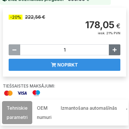
222,56 €
-20%
178,05
€
iesk. 21% PVN
NOPIRKT
TIEŠSAISTES MAKSĀJUMI:
Tehniskie
OEM
Izmantošana automašīnās
A
parametri
numuri