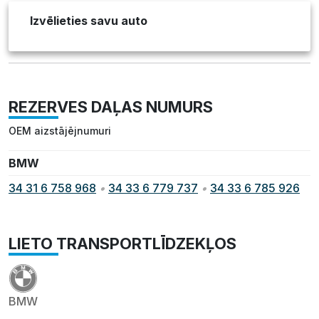
Izvēlieties savu auto
REZERVES DAĻAS NUMURS
OEM aizstājējnumuri
BMW
34 31 6 758 968
•
34 33 6 779 737
•
34 33 6 785 926
LIETO TRANSPORTLĪDZEKĻOS
BMW