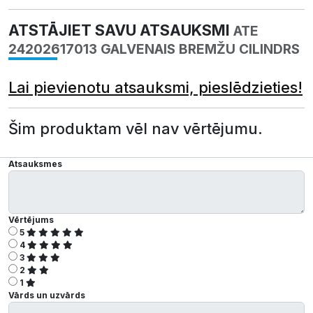
ATSTĀJIET SAVU ATSAUKSMI
ATE
24202617013 GALVENAIS BREMŽU CILINDRS
Lai pievienotu atsauksmi, pieslēdzieties!
Šim produktam vēl nav vērtējumu.
Atsauksmes
Vērtējums
5
4
3
2
1
Vārds un uzvārds