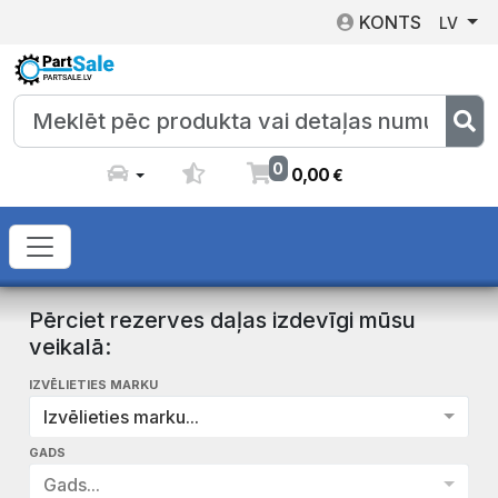
KONTS
LV
0
0
,
00
€
Pērciet rezerves daļas izdevīgi mūsu
veikalā:
IZVĒLIETIES MARKU
Izvēlieties marku...
GADS
Gads...