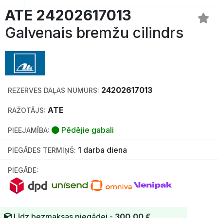
ATE 24202617013
Galvenais bremžu cilindrs
24202617013
REZERVES DAĻAS NUMURS:
ATE
RAŽOTĀJS:
Pēdējie gabali
PIEEJAMĪBA:
1 darba diena
PIEGĀDES TERMIŅŠ:
PIEGĀDE:
Līdz bezmaksas piegādei -
300.00
€