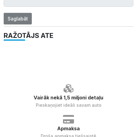
Saglabāt
RAŽOTĀJS ATE
Vairāk nekā 1,5 miljoni detaļu
Pieskaņojiet ideāli savam auto
Apmaksa
Droša apmaksa tiešsaistē