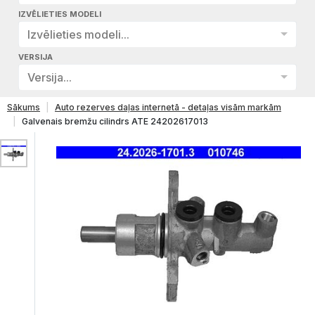
IZVĒLIETIES MODELI
Izvēlieties modeli...
VERSIJA
Versija...
Sākums
Auto rezerves daļas internetā - detaļas visām markām
Galvenais bremžu cilindrs ATE 24202617013