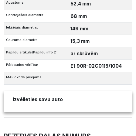
Augstums:
52,4 mm
Centrējošais diametrs:
68 mm
Iekšējais diametrs:
149 mm
Cauruma diametrs:
15,3 mm
Papildu artikuls/Papildu info 2:
ar skrūvēm
Pārbaudes vērtība:
E1 90R-02C0115/1004
MAPP kods pieejams
Izvēlieties savu auto