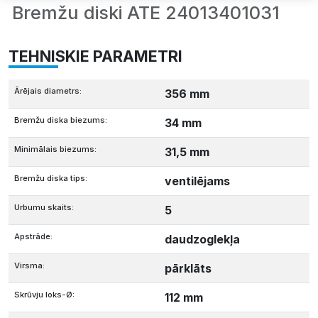
Bremžu diski ATE 24013401031
TEHNISKIE PARAMETRI
Ārējais diametrs:
356 mm
Bremžu diska biezums:
34 mm
Minimālais biezums:
31,5 mm
Bremžu diska tips:
ventilējams
Urbumu skaits:
5
Apstrāde:
daudzoglekļa
Virsma:
pārklāts
Skrūvju loks-Ø:
112 mm