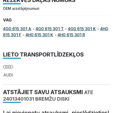
REZERVES DAĻAS NUMURS
OEM aizstājējnumuri
VAG
4G0 615 301 A
•
4G0 615 301 T
•
4G0 615 301 K
•
4H0
615 301 F
•
4H0 615 301 K
•
4H0 615 301 R
LIETO TRANSPORTLĪDZEKĻOS
AUDI
ATSTĀJIET SAVU ATSAUKSMI
ATE
24013401031 BREMŽU DISKI
Lai pievienotu atsauksmi, pieslēdzieties!