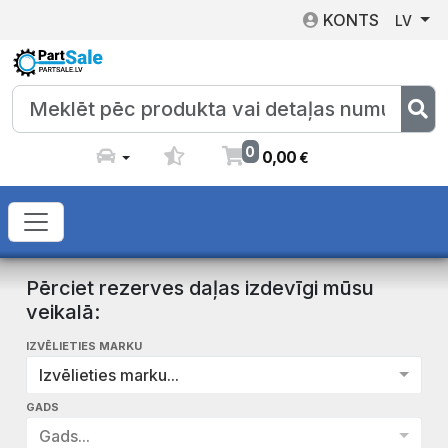
KONTS
LV
0
0
,
00
€
Pērciet rezerves daļas izdevīgi mūsu
veikalā:
IZVĒLIETIES MARKU
Izvēlieties marku...
GADS
Gads...