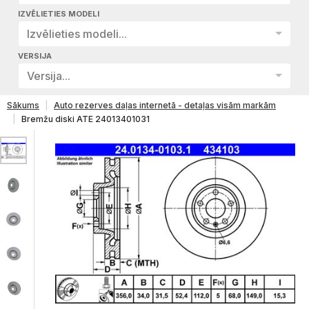
IZVĒLIETIES MODELI
Izvēlieties modeli...
VERSIJA
Versija...
Sākums
Auto rezerves daļas internetā - detaļas visām markām
Bremžu diski ATE 24013401031