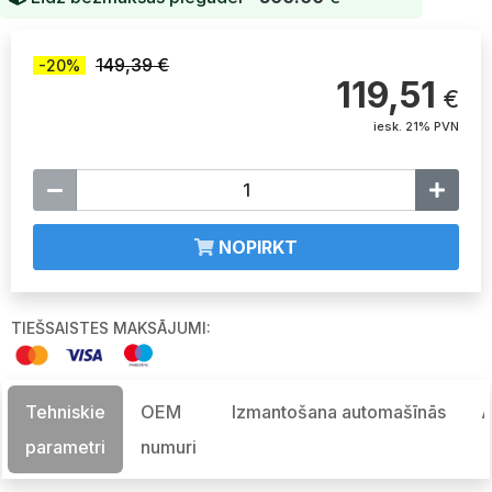
149,39 €
-20%
119,51
€
iesk. 21% PVN
NOPIRKT
TIEŠSAISTES MAKSĀJUMI:
Tehniskie
OEM
Izmantošana automašīnās
A
parametri
numuri