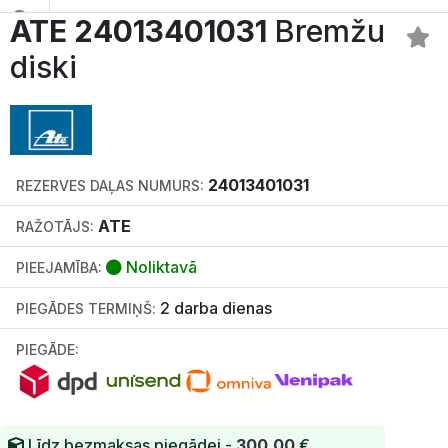
ATE 24013401031
Bremžu
diski
24013401031
REZERVES DAĻAS NUMURS:
ATE
RAŽOTĀJS:
Noliktavā
PIEEJAMĪBA:
2 darba dienas
PIEGĀDES TERMIŅŠ:
PIEGĀDE:
Līdz bezmaksas piegādei -
300.00
€