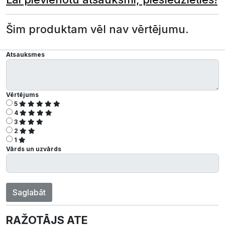
Šim produktam vēl nav vērtējumu.
Atsauksmes
Vērtējums
5
4
3
2
1
Vārds un uzvārds
Saglabāt
RAŽOTĀJS ATE