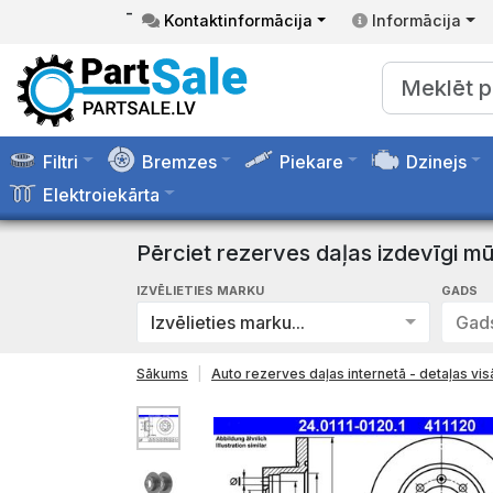
-
Kontaktinformācija
Informācija
Filtri
Bremzes
Piekare
Dzinejs
Elektroiekārta
Pērciet rezerves daļas izdevīgi mū
IZVĒLIETIES MARKU
GADS
Izvēlieties marku...
Gads
Sākums
Auto rezerves daļas internetā - detaļas v