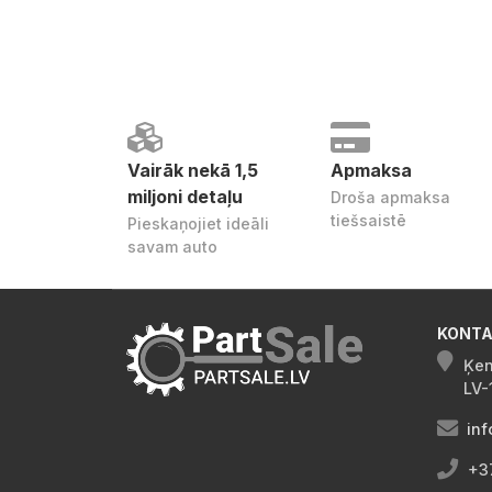
Vairāk nekā 1,5
Apmaksa
miljoni detaļu
Droša apmaksa
tiešsaistē
Pieskaņojiet ideāli
savam auto
KONTA
Ķen
LV-
inf
+3