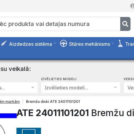
Aizdedzes sistēma
Stūres mehānisms
Tra
su veikalā:
IZVĒLIETIES MODELI
VERS
...
Izvēlieties modeli...
Ver
isām markām
Bremžu diski ATE 24011101201
ATE 24011101201
Bremžu di