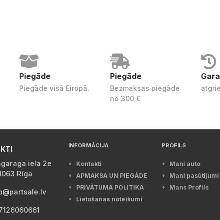
Piegāde
Piegāde
Gara
Piegāde visā Eiropā.
Bezmaksas piegāde
atgri
no 300 €
INFORMĀCIJA
PROFILS
KTI
garaga iela 2e
Kontakti
Mani auto
1063 Rīga
APMAKSA UN PIEGĀDE
Mani pasūtījumi
PRIVĀTUMA POLITIKA
Mans Profils
o@partsale.lv
Lietošanas noteikumi
7126060661