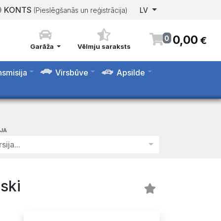
KONTS
(Pieslēgšanās un reģistrācija)
LV
0
,
00
0
€
Garāža
Vēlmju saraksts
nsmisija
Virsbūve
Apsilde
IJA
sija...
ski