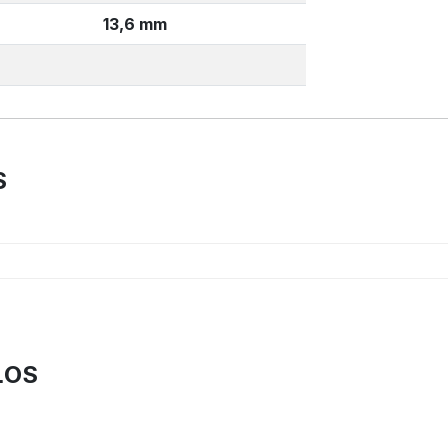
13,6 mm
S
ĻOS