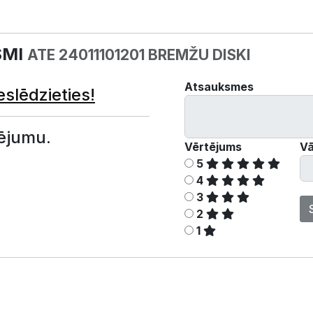
SMI
ATE 24011101201 BREMŽU DISKI
Atsauksmes
eslēdzieties!
ējumu.
Vērtējums
Vā
5
4
3
2
1