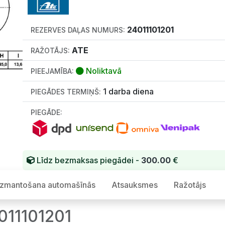
24011101201
REZERVES DAĻAS NUMURS:
ATE
RAŽOTĀJS:
Noliktavā
PIEEJAMĪBA:
1 darba diena
PIEGĀDES TERMIŅŠ:
PIEGĀDE:
Līdz bezmaksas piegādei -
300.00
€
Izmantošana automašīnās
Atsauksmes
Ražotājs
011101201