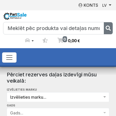
KONTS
LV
0
0
,
00
€
Pērciet rezerves daļas izdevīgi mūsu
veikalā:
IZVĒLIETIES MARKU
Izvēlieties marku...
GADS
Gads...