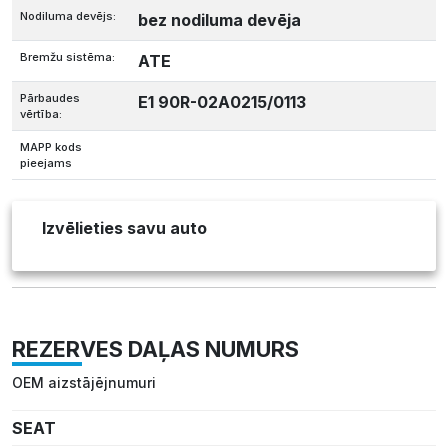
Nodiluma devējs:
bez nodiluma devēja
Bremžu sistēma:
ATE
Pārbaudes
E1 90R-02A0215/0113
vērtība:
MAPP kods
pieejams
Izvēlieties savu auto
REZERVES DAĻAS NUMURS
OEM aizstājējnumuri
SEAT