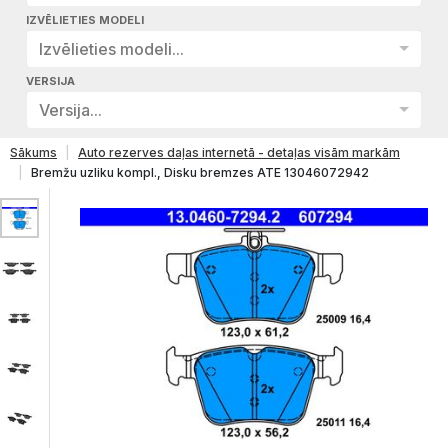
IZVĒLIETIES MODELI
Izvēlieties modeli...
VERSIJA
Versija...
Sākums
Auto rezerves daļas internetā - detaļas visām markām
Bremžu uzliku kompl., Disku bremzes ATE 13046072942