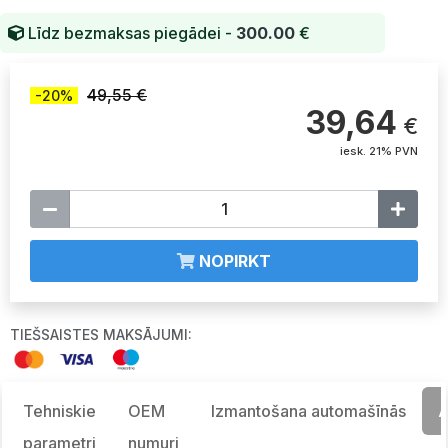
Līdz bezmaksas piegādei -
300.00
€
49,55 €
-20%
39,64
€
iesk. 21% PVN
NOPIRKT
TIEŠSAISTES MAKSĀJUMI:
Tehniskie
OEM
Izmantošana automašīnās
A
parametri
numuri