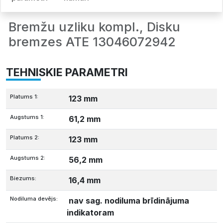
Bremžu uzliku kompl., Disku
bremzes ATE 13046072942
TEHNISKIE PARAMETRI
Platums 1:
123 mm
Augstums 1:
61,2 mm
Platums 2:
123 mm
Augstums 2:
56,2 mm
Biezums:
16,4 mm
Nodiluma devējs:
nav sag. nodiluma brīdinājuma
indikatoram