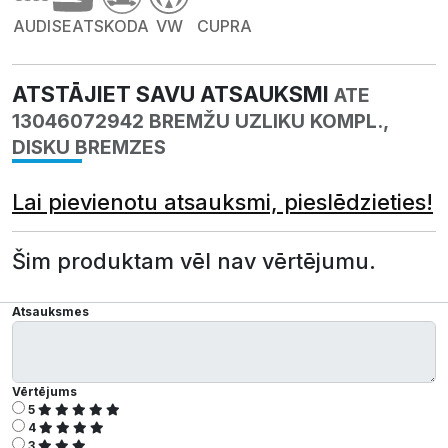
AUDI
SEAT
SKODA
VW
CUPRA
ATSTĀJIET SAVU ATSAUKSMI
ATE
13046072942 BREMŽU UZLIKU KOMPL.,
DISKU BREMZES
Lai pievienotu atsauksmi, pieslēdzieties!
Šim produktam vēl nav vērtējumu.
Atsauksmes
Vērtējums
5
4
3