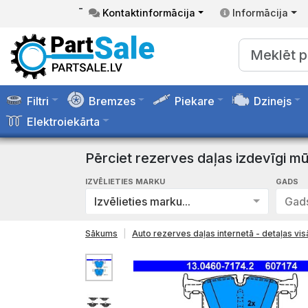
-
Kontaktinformācija
Informācija
Filtri
Bremzes
Piekare
Dzinejs
Elektroiekārta
Pērciet rezerves daļas izdevīgi mū
IZVĒLIETIES MARKU
GADS
Izvēlieties marku...
Gads
Sākums
Auto rezerves daļas internetā - detaļas v