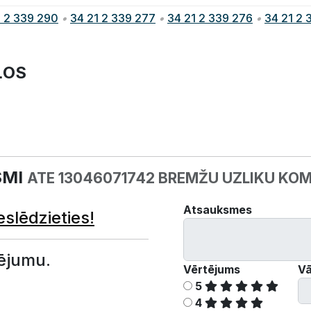
1 2 339 290
•
34 21 2 339 277
•
34 21 2 339 276
•
34 21 2 
ĻOS
SMI
ATE 13046071742 BREMŽU UZLIKU KOM
Atsauksmes
eslēdzieties!
ējumu.
Vērtējums
Vā
5
4