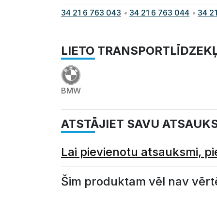
34 21 6 763 043
•
34 21 6 763 044
•
34 2
LIETO TRANSPORTLĪDZEK
BMW
ATSTĀJIET SAVU ATSAUK
Lai pievienotu atsauksmi, pi
Šim produktam vēl nav vērt