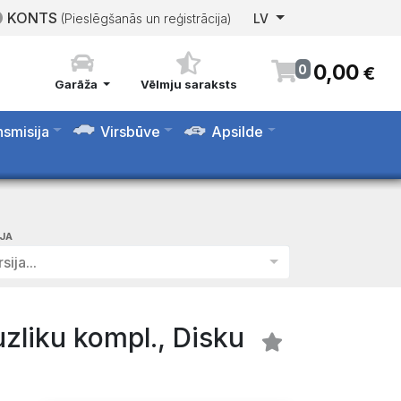
KONTS
(Pieslēgšanās un reģistrācija)
LV
0
,
00
0
€
Garāža
Vēlmju saraksts
nsmisija
Virsbūve
Apsilde
IJA
sija...
liku kompl., Disku