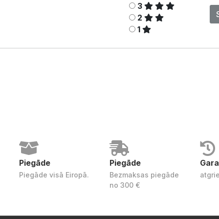
3
2
1
Piegāde
Piegāde
Gara
Piegāde visā Eiropā.
Bezmaksas piegāde
atgri
no 300 €