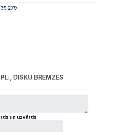
339 279
PL., DISKU BREMZES
rds un uzvārds