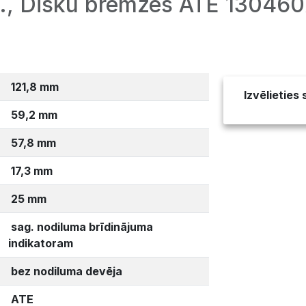
., Disku bremzes ATE 130460
121,8 mm
Izvēlieties
59,2 mm
57,8 mm
17,3 mm
25 mm
sag. nodiluma brīdinājuma
indikatoram
bez nodiluma devēja
ATE