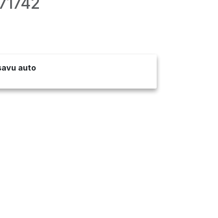
71742
 savu auto