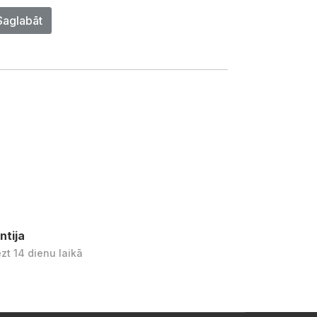
Saglabāt
ntija
ezt 14 dienu laikā