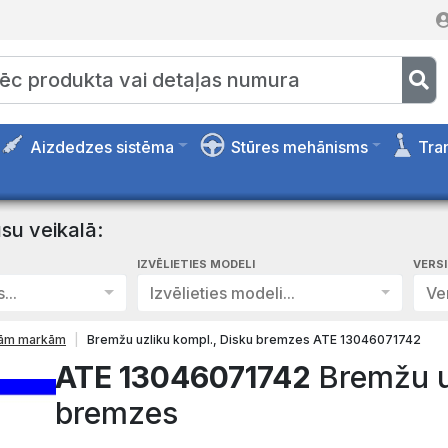
Aizdedzes sistēma
Stūres mehānisms
Tra
su veikalā:
IZVĒLIETIES MODELI
VERS
...
Izvēlieties modeli...
Ver
isām markām
Bremžu uzliku kompl., Disku bremzes ATE 13046071742
ATE 13046071742
Bremžu uz
bremzes