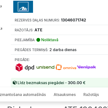
13046071742
REZERVES DAĻAS NUMURS:
ATE
RAŽOTĀJS:
Noliktavā
PIEEJAMĪBA:
2 darba dienas
PIEGĀDES TERMIŅŠ:
PIEGĀDE:
Līdz bezmaksas piegādei -
300.00
€
Izmantošana automašīnās
Atsauksmes
Ražotājs