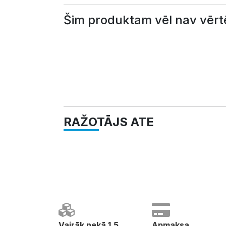
Šim produktam vēl nav vērt
RAŽOTĀJS ATE
Vairāk nekā 1,5
Apmaksa