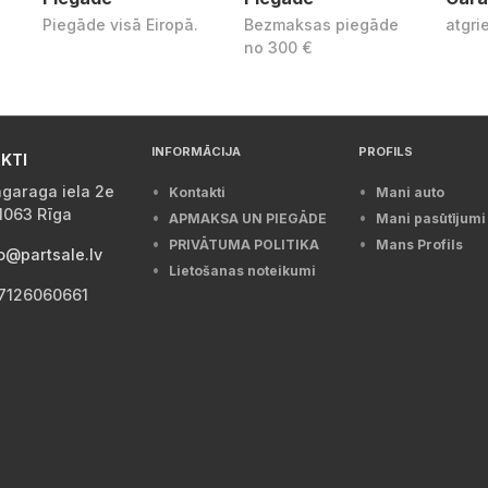
Piegāde visā Eiropā.
Bezmaksas piegāde
atgri
no 300 €
INFORMĀCIJA
PROFILS
KTI
garaga iela 2e
Kontakti
Mani auto
1063 Rīga
APMAKSA UN PIEGĀDE
Mani pasūtījumi
PRIVĀTUMA POLITIKA
Mans Profils
o@partsale.lv
Lietošanas noteikumi
7126060661