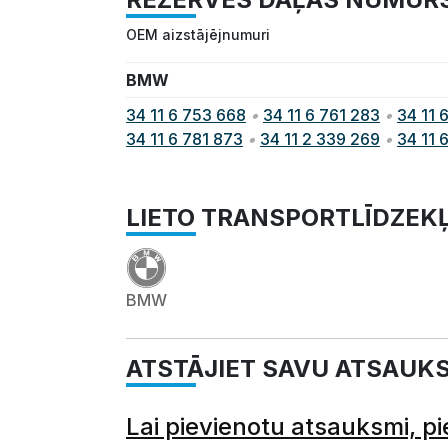
OEM aizstājējnumuri
BMW
34 11 6 753 668
•
34 11 6 761 283
•
34 11 
34 11 6 781 873
•
34 11 2 339 269
•
34 11 
LIETO TRANSPORTLĪDZEK
BMW
ATSTĀJIET SAVU ATSAUK
Lai pievienotu atsauksmi, pi