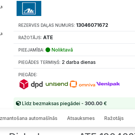
13046071672
REZERVES DAĻAS NUMURS:
ATE
RAŽOTĀJS:
Noliktavā
PIEEJAMĪBA:
2 darba dienas
PIEGĀDES TERMIŅŠ:
PIEGĀDE:
Līdz bezmaksas piegādei -
300.00
€
Izmantošana automašīnās
Atsauksmes
Ražotājs