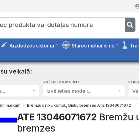
Aizdedzes sistēma
Stūres mehānisms
Tra
su veikalā:
IZVĒLIETIES MODELI
VERS
...
Izvēlieties modeli...
Ver
isām markām
Bremžu uzliku kompl., Disku bremzes ATE 13046071672
ATE 13046071672
Bremžu u
bremzes