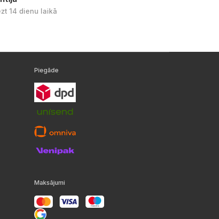
ezt 14 dienu laikā
Piegāde
Maksājumi