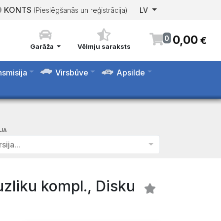
KONTS
(Pieslēgšanās un reģistrācija)
LV
0
,
00
0
€
Garāža
Vēlmju saraksts
nsmisija
Virsbūve
Apsilde
IJA
sija...
zliku kompl., Disku