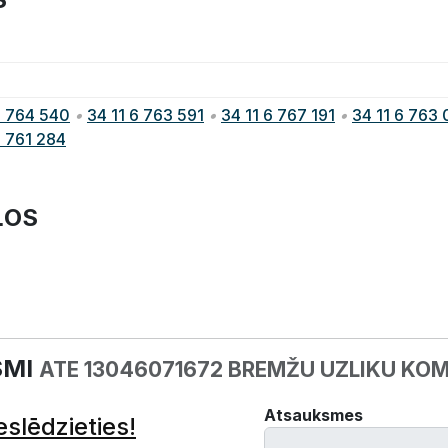
6 764 540
•
34 11 6 763 591
•
34 11 6 767 191
•
34 11 6 763
6 761 284
ĻOS
SMI
ATE 13046071672 BREMŽU UZLIKU KOM
Atsauksmes
eslēdzieties!