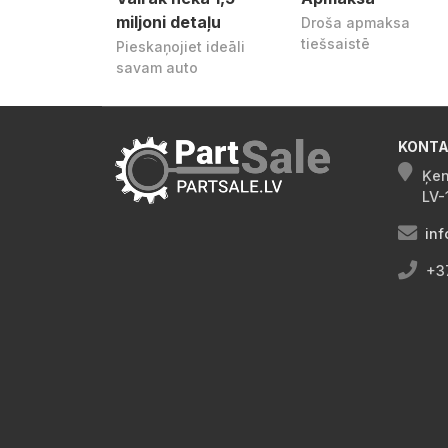
miljoni detaļu
Droša apmaksa
tiešsaistē
Pieskaņojiet ideāli
savam auto
KONTA
Ķen
LV-
inf
+3