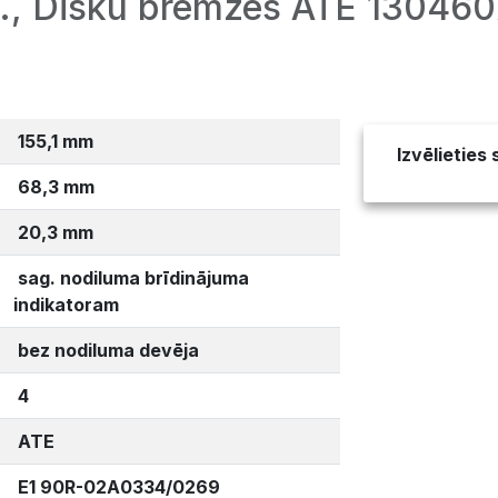
., Disku bremzes ATE 130460
155,1 mm
Izvēlieties
68,3 mm
20,3 mm
sag. nodiluma brīdinājuma
indikatoram
bez nodiluma devēja
4
ATE
E1 90R-02A0334/0269