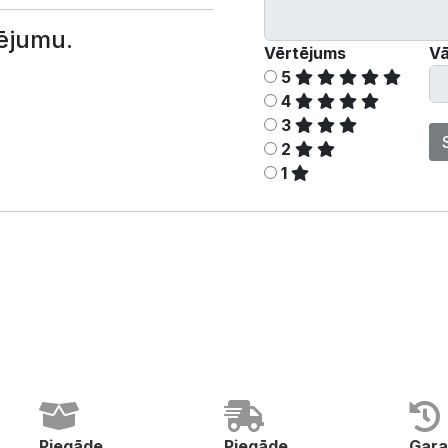
ējumu.
Vērtējums
Vā
5
4
3
2
1
Piegāde
Piegāde
Gara