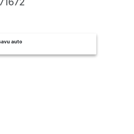
71672
 savu auto