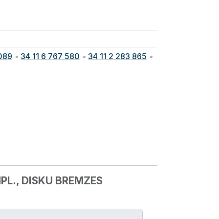
 089
•
34 11 6 767 580
•
34 11 2 283 865
•
PL., DISKU BREMZES