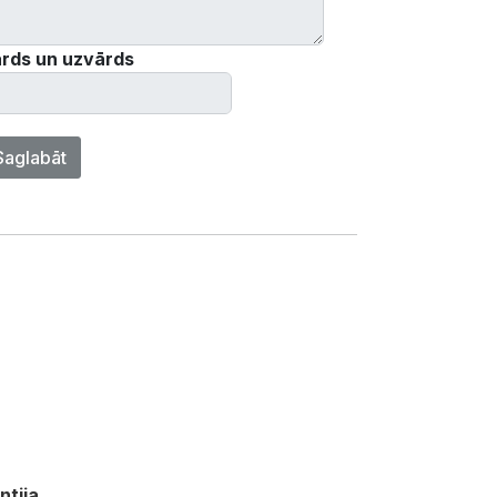
rds un uzvārds
Saglabāt
ntija