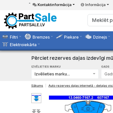
-
Kontaktinformācija
Informācija
Filtri
Bremzes
Piekare
Dzinejs
Elektroiekārta
Pērciet rezerves daļas izdevīgi mū
IZVĒLIETIES MARKU
GADS
Izvēlieties marku...
Gads
Sākums
Auto rezerves daļas internetā - detaļas v