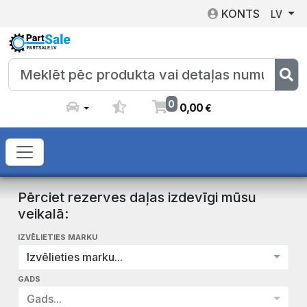
KONTS
LV
0
0
,
00
€
Pērciet rezerves daļas izdevīgi mūsu
veikalā:
IZVĒLIETIES MARKU
Izvēlieties marku...
GADS
Gads...