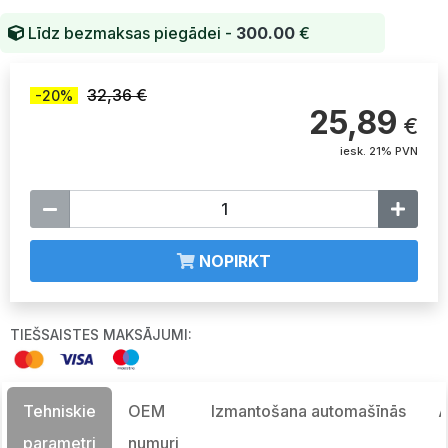
Līdz bezmaksas piegādei -
300.00
€
32,36 €
-20%
25,89
€
iesk. 21% PVN
NOPIRKT
TIEŠSAISTES MAKSĀJUMI:
Tehniskie
OEM
Izmantošana automašīnās
A
parametri
numuri