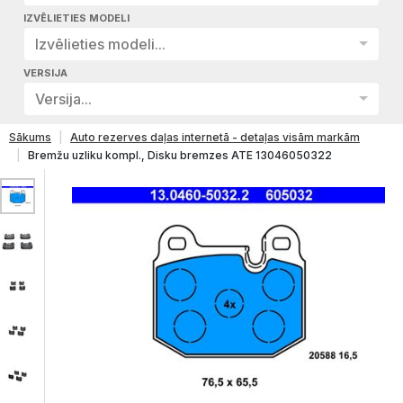
IZVĒLIETIES MODELI
Izvēlieties modeli...
VERSIJA
Versija...
Sākums
Auto rezerves daļas internetā - detaļas visām markām
Bremžu uzliku kompl., Disku bremzes ATE 13046050322