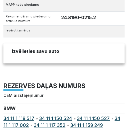
MAPP kods pieejams
Rekomendējamo piederumu
24.8190-0215.2
artikula numurs:
Ievērot izmērus
Izvēlieties savu auto
REZERVES DAĻAS NUMURS
OEM aizstājējnumuri
BMW
34 11 1 118 517
•
34 11 1 150 524
•
34 11 1 150 527
•
34
11 1 117 002
•
34 11 1 117 352
•
34 11 1 159 249