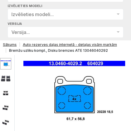
IZVĒLIETIES MODELI
Izvēlieties modeli...
VERSIJA
Versija...
Sākums
Auto rezerves daļas internetā - detaļas visām markām
Bremžu uzliku kompl., Disku bremzes ATE 13046040292