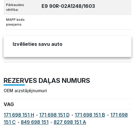
Pārbaudes
E9 90R-02A1248/1603
vērtība:
MAPP kods
pieejams
Izvēlieties savu auto
REZERVES DAĻAS NUMURS
OEM aizstājējnumuri
VAG
171 698 151 H
•
171 698 151 D
•
171 698 151 B
•
171 698
151 C
•
849 698 151
•
827 698 151 A