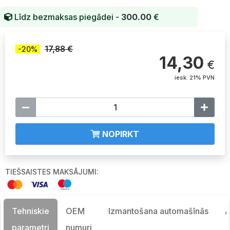
Līdz bezmaksas piegādei -
300.00
€
17,88 €
-20%
14,30
€
iesk. 21% PVN
NOPIRKT
TIEŠSAISTES MAKSĀJUMI:
Tehniskie
OEM
Izmantošana automašīnās
A
parametri
numuri