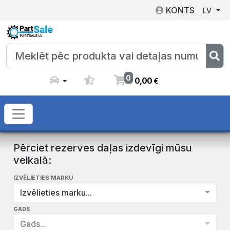
KONTS
LV
0
0
,
00
€
Pērciet rezerves daļas izdevīgi mūsu
veikalā:
IZVĒLIETIES MARKU
Izvēlieties marku...
GADS
Gads...