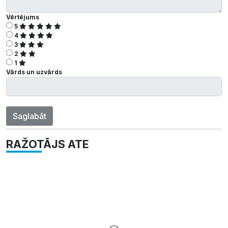
Vērtējums
5
4
3
2
1
Vārds un uzvārds
Saglabāt
RAŽOTĀJS ATE