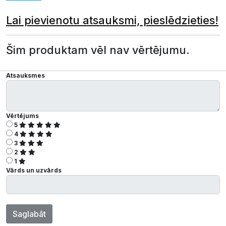
Lai pievienotu atsauksmi, pieslēdzieties!
Šim produktam vēl nav vērtējumu.
Atsauksmes
Vērtējums
5
4
3
2
1
Vārds un uzvārds
Saglabāt