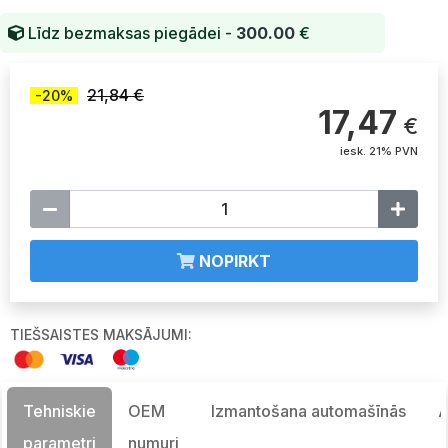
Līdz bezmaksas piegādei -
300.00
€
21,84 €
-20%
17,47
€
iesk. 21% PVN
NOPIRKT
TIEŠSAISTES MAKSĀJUMI:
Tehniskie
OEM
Izmantošana automašīnās
A
parametri
numuri