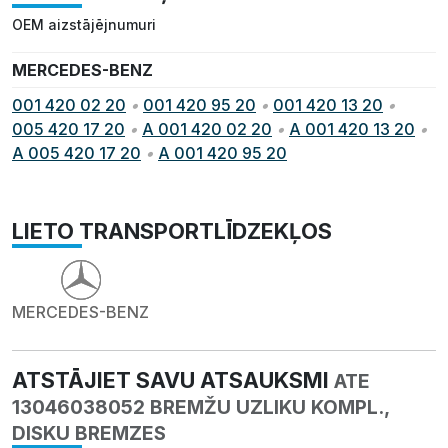
OEM aizstājējnumuri
MERCEDES-BENZ
001 420 02 20
•
001 420 95 20
•
001 420 13 20
•
005 420 17 20
•
A 001 420 02 20
•
A 001 420 13 20
•
A 005 420 17 20
•
A 001 420 95 20
LIETO TRANSPORTLĪDZEKĻOS
MERCEDES-BENZ
ATSTĀJIET SAVU ATSAUKSMI
ATE
13046038052 BREMŽU UZLIKU KOMPL.,
DISKU BREMZES