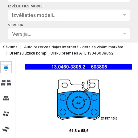
IZVĒLIETIES MODELI
Izvēlieties modeli...
VERSIJA
Versija...
Sākums
Auto rezerves daļas internetā - detaļas visām markām
Bremžu uzliku kompl., Disku bremzes ATE 13046038052