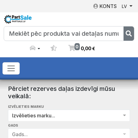
KONTS
LV
0
0
,
00
€
Pērciet rezerves daļas izdevīgi mūsu
veikalā:
IZVĒLIETIES MARKU
Izvēlieties marku...
GADS
Gads...