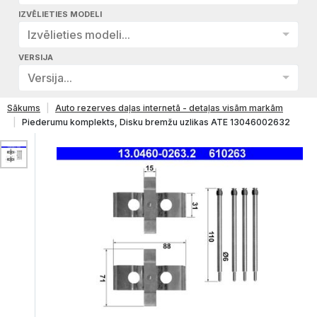
IZVĒLIETIES MODELI
Izvēlieties modeli...
VERSIJA
Versija...
Sākums
Auto rezerves daļas internetā - detaļas visām markām
Piederumu komplekts, Disku bremžu uzlikas ATE 13046002632