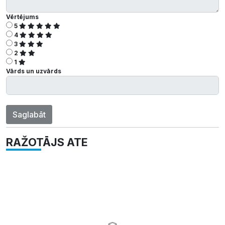
Vērtējums
5
4
3
2
1
Vārds un uzvārds
Saglabāt
RAŽOTĀJS ATE