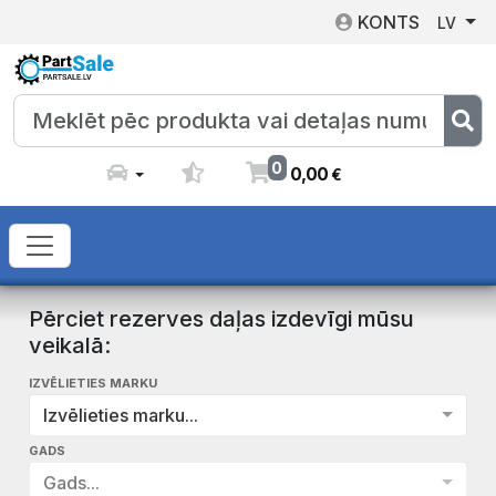
KONTS
LV
0
0
,
00
€
Pērciet rezerves daļas izdevīgi mūsu
veikalā:
IZVĒLIETIES MARKU
Izvēlieties marku...
GADS
Gads...