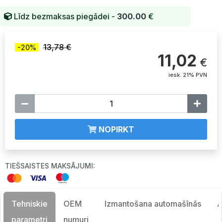
Līdz bezmaksas piegādei -
300.00
€
13,78 €
-20%
11,02
€
iesk. 21% PVN
NOPIRKT
TIEŠSAISTES MAKSĀJUMI:
Tehniskie
OEM
Izmantošana automašīnās
A
parametri
numuri