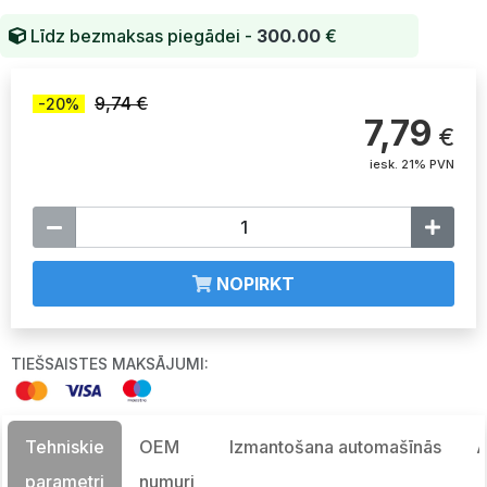
Līdz bezmaksas piegādei -
300.00
€
9,74 €
-20%
7,79
€
iesk. 21% PVN
NOPIRKT
TIEŠSAISTES MAKSĀJUMI:
Tehniskie
OEM
Izmantošana automašīnās
A
parametri
numuri