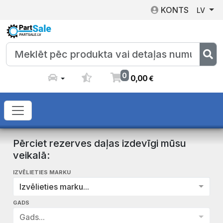
KONTS
LV
0
0
,
00
€
Pērciet rezerves daļas izdevīgi mūsu
veikalā:
IZVĒLIETIES MARKU
Izvēlieties marku...
GADS
Gads...