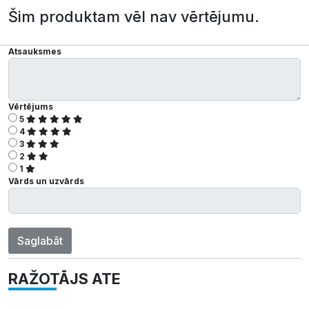
Šim produktam vēl nav vērtējumu.
Atsauksmes
Vērtējums
5
4
3
2
1
Vārds un uzvārds
Saglabāt
RAŽOTĀJS ATE