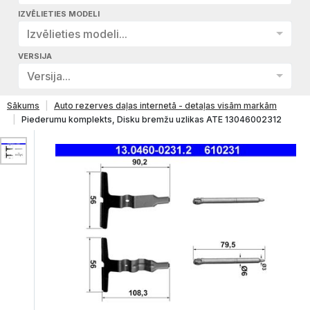
IZVĒLIETIES MODELI
Izvēlieties modeli...
VERSIJA
Versija...
Sākums
Auto rezerves daļas internetā - detaļas visām markām
Piederumu komplekts, Disku bremžu uzlikas ATE 13046002312