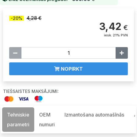
4,28 €
-20%
3,42
€
iesk. 21% PVN
NOPIRKT
TIEŠSAISTES MAKSĀJUMI:
Tehniskie
OEM
Izmantošana automašīnās
A
parametri
numuri