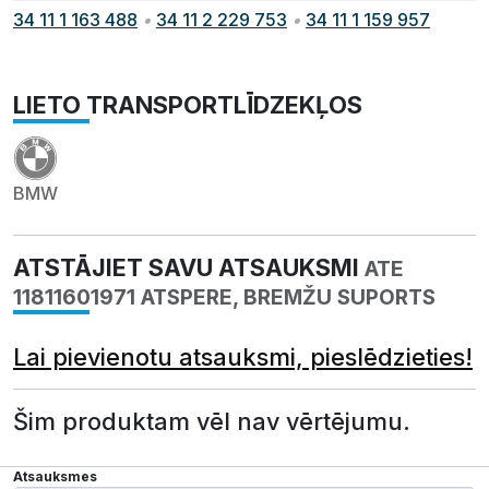
34 11 1 163 488
•
34 11 2 229 753
•
34 11 1 159 957
LIETO TRANSPORTLĪDZEKĻOS
BMW
ATSTĀJIET SAVU ATSAUKSMI
ATE
11811601971 ATSPERE, BREMŽU SUPORTS
Lai pievienotu atsauksmi, pieslēdzieties!
Šim produktam vēl nav vērtējumu.
Atsauksmes