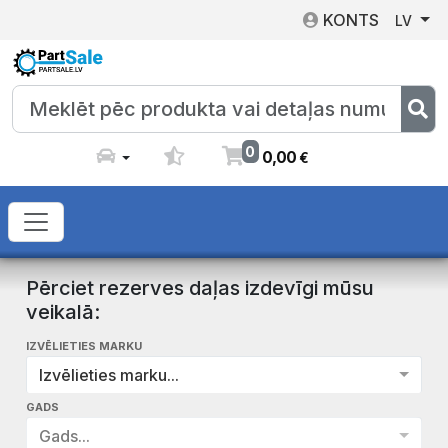
KONTS
LV
0
0
,
00
€
Pērciet rezerves daļas izdevīgi mūsu
veikalā:
IZVĒLIETIES MARKU
Izvēlieties marku...
GADS
Gads...