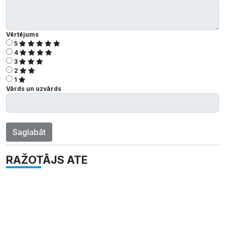
Vērtējums
5
4
3
2
1
Vārds un uzvārds
Saglabāt
RAŽOTĀJS ATE