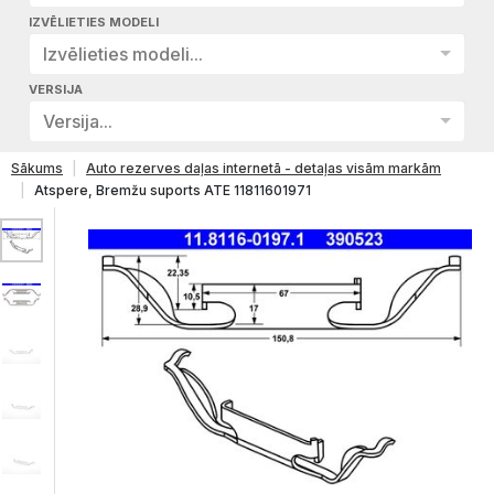
IZVĒLIETIES MODELI
Izvēlieties modeli...
VERSIJA
Versija...
Sākums
Auto rezerves daļas internetā - detaļas visām markām
Atspere, Bremžu suports ATE 11811601971