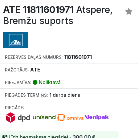
ATE 11811601971
Atspere,
Bremžu suports
11811601971
REZERVES DAĻAS NUMURS:
ATE
RAŽOTĀJS:
Noliktavā
PIEEJAMĪBA:
1 darba diena
PIEGĀDES TERMIŅŠ:
PIEGĀDE:
Līdz bezmaksas piegādei -
300.00
€