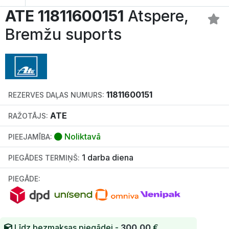
ATE 11811600151
Atspere,
Bremžu suports
11811600151
REZERVES DAĻAS NUMURS:
ATE
RAŽOTĀJS:
Noliktavā
PIEEJAMĪBA:
1 darba diena
PIEGĀDES TERMIŅŠ:
PIEGĀDE:
Līdz bezmaksas piegādei -
300.00
€