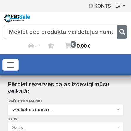
KONTS
LV
0
0
,
00
€
Pērciet rezerves daļas izdevīgi mūsu
veikalā:
IZVĒLIETIES MARKU
Izvēlieties marku...
GADS
Gads...