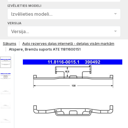
IZVĒLIETIES MODELI
Izvēlieties modeli...
VERSIJA
Versija...
Sākums
Auto rezerves daļas internetā - detaļas visām markām
Atspere, Bremžu suports ATE 11811600151