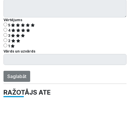
Vērtējums
5
4
3
2
1
Vārds un uzvārds
Saglabāt
RAŽOTĀJS ATE