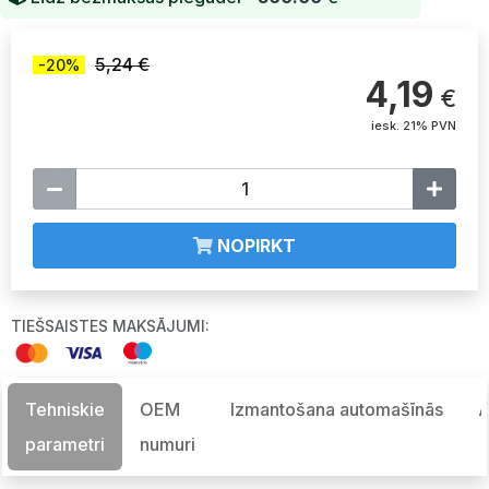
5,24 €
-20%
4,19
€
iesk. 21% PVN
NOPIRKT
TIEŠSAISTES MAKSĀJUMI:
Tehniskie
OEM
Izmantošana automašīnās
A
parametri
numuri