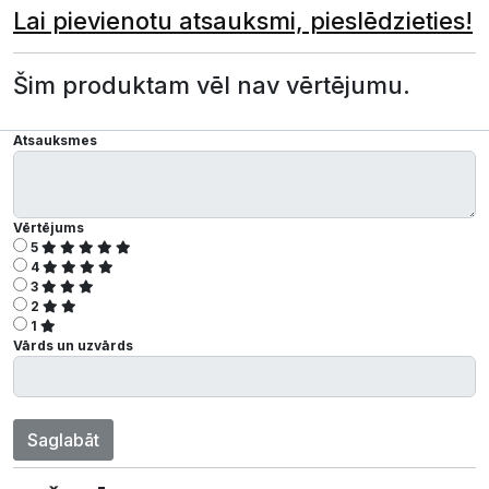
Lai pievienotu atsauksmi, pieslēdzieties!
Šim produktam vēl nav vērtējumu.
Atsauksmes
Vērtējums
5
4
3
2
1
Vārds un uzvārds
Saglabāt