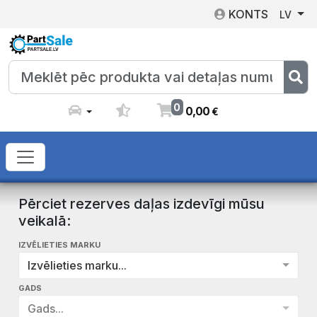
KONTS
LV
0
0
,
00
€
Pērciet rezerves daļas izdevīgi mūsu
veikalā:
IZVĒLIETIES MARKU
Izvēlieties marku...
GADS
Gads...