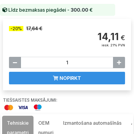
Līdz bezmaksas piegādei -
300.00
€
17,64 €
-20%
14,11
€
iesk. 21% PVN
NOPIRKT
TIEŠSAISTES MAKSĀJUMI:
Tehniskie
OEM
Izmantošana automašīnās
A
parametri
numuri