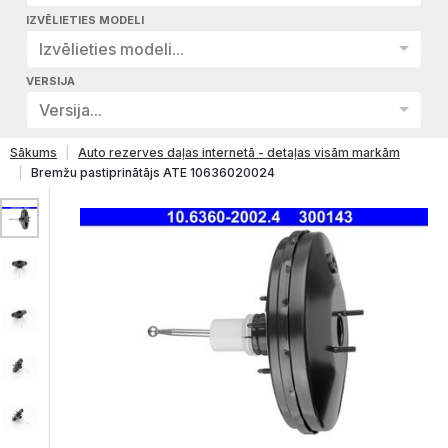
IZVĒLIETIES MODELI
Izvēlieties modeli...
VERSIJA
Versija...
Sākums
Auto rezerves daļas internetā - detaļas visām markām
Bremžu pastiprinātājs ATE 10636020024