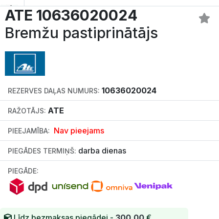
ATE 10636020024
Bremžu pastiprinātājs
10636020024
REZERVES DAĻAS NUMURS:
ATE
RAŽOTĀJS:
Nav pieejams
PIEEJAMĪBA:
darba dienas
PIEGĀDES TERMIŅŠ:
PIEGĀDE:
Līdz bezmaksas piegādei -
300.00
€