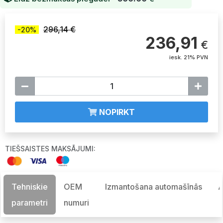
296,14 €
-20%
236,91
€
iesk. 21% PVN
NOPIRKT
TIEŠSAISTES MAKSĀJUMI:
Tehniskie
OEM
Izmantošana automašīnās
A
parametri
numuri