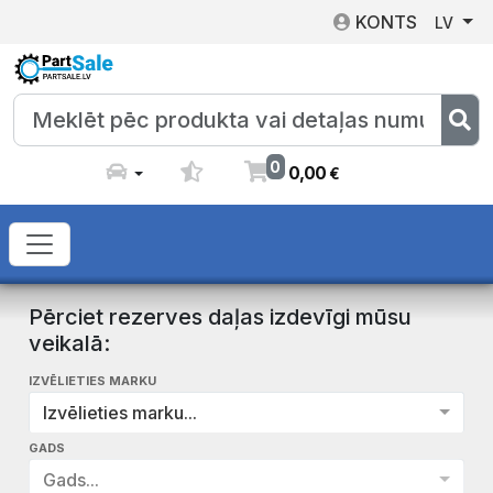
KONTS
LV
0
0
,
00
€
Pērciet rezerves daļas izdevīgi mūsu
veikalā:
IZVĒLIETIES MARKU
Izvēlieties marku...
GADS
Gads...