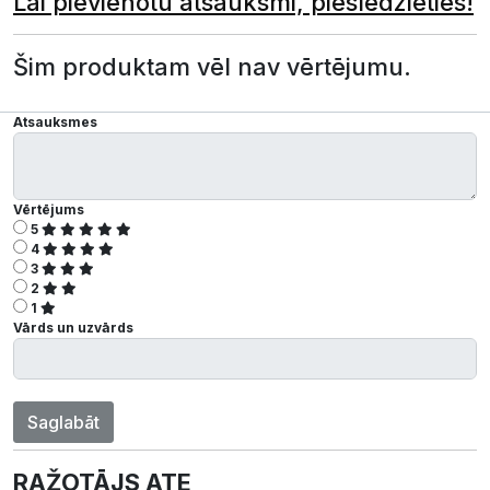
Lai pievienotu atsauksmi, pieslēdzieties!
Šim produktam vēl nav vērtējumu.
Atsauksmes
Vērtējums
5
4
3
2
1
Vārds un uzvārds
Saglabāt
RAŽOTĀJS ATE