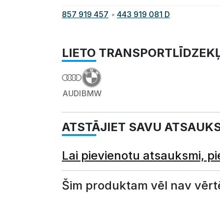
857 919 457
•
443 919 081 D
LIETO TRANSPORTLĪDZEK
AUDI
BMW
ATSTĀJIET SAVU ATSAUK
Lai pievienotu atsauksmi, pi
Šim produktam vēl nav vērt