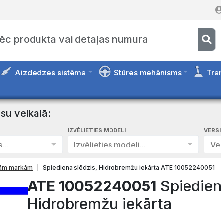
Aizdedzes sistēma
Stūres mehānisms
Tra
su veikalā:
IZVĒLIETIES MODELI
VERS
...
Izvēlieties modeli...
Ver
isām markām
Spiediena slēdzis, Hidrobremžu iekārta ATE 10052240051
ATE 10052240051
Spiedien
Hidrobremžu iekārta