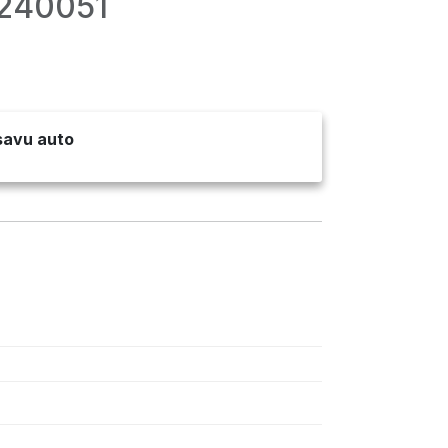
2240051
 savu auto