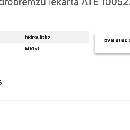
Hidrobremžu iekārta ATE 1005
hidraulisks
Izvēlieties
M10x1
S