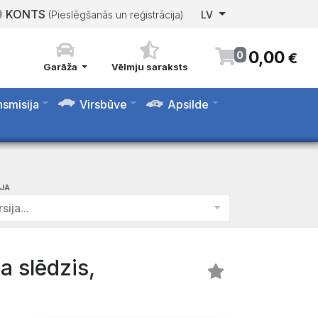
KONTS
(Pieslēgšanās un reģistrācija)
LV
0
,
00
0
€
Garāža
Vēlmju saraksts
nsmisija
Virsbūve
Apsilde
IJA
sija...
a slēdzis,