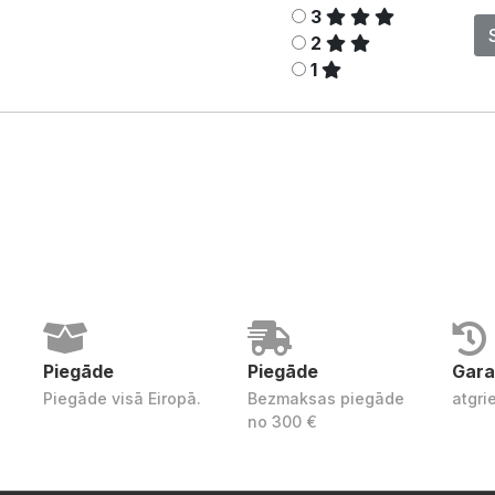
3
2
1
Piegāde
Piegāde
Gara
Piegāde visā Eiropā.
Bezmaksas piegāde
atgri
no 300 €