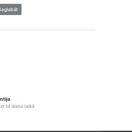
Saglabāt
ntija
ezt 14 dienu laikā