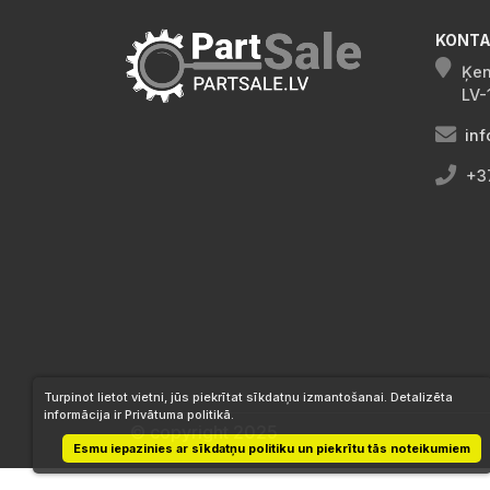
KONTA
Ķen
LV-
inf
+3
Turpinot lietot vietni, jūs piekrītat sīkdatņu izmantošanai. Detalizēta
informācija ir Privātuma politikā.
© copyright 2025
Esmu iepazinies ar sīkdatņu politiku un piekrītu tās noteikumiem