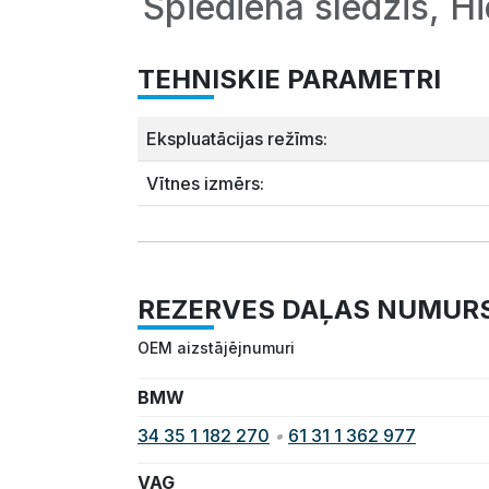
Spiediena slēdzis, 
TEHNISKIE PARAMETRI
Ekspluatācijas režīms:
Vītnes izmērs:
REZERVES DAĻAS NUMUR
OEM aizstājējnumuri
BMW
34 35 1 182 270
•
61 31 1 362 977
VAG