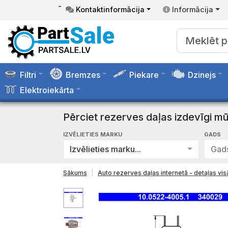
-
Kontaktinformācija
Informācija
Filtri
Bremzes
Piekare
Dzinejs
Elektroiekārta
Pērciet rezerves daļas izdevīgi mū
IZVĒLIETIES MARKU
GADS
Izvēlieties marku...
Gads
Sākums
Auto rezerves daļas internetā - detaļas v