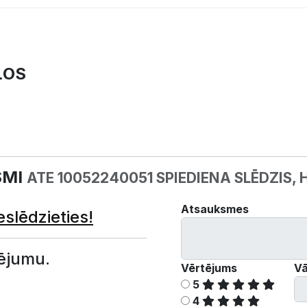
ĻOS
SMI
ATE 10052240051 SPIEDIENA SLĒDZIS,
Atsauksmes
eslēdzieties!
ējumu.
Vērtējums
Vā
5
4