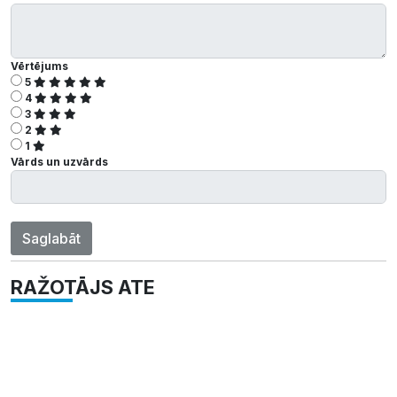
Vērtējums
5
4
3
2
1
Vārds un uzvārds
Saglabāt
RAŽOTĀJS ATE