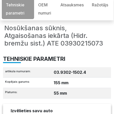
Tehniskie
OEM
Atsauksmes
Ražotājs
parametri
numuri
Nosūkšanas sūknis,
Atgaisošanas iekārta (Hidr.
bremžu sist.) ATE 03930215073
TEHNISKIE PARAMETRI
artikula numuram:
03.9302-1502.4
Kopējais garums:
155 mm
Platums:
55 mm
Izvēlieties savu auto