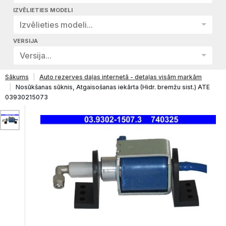
IZVĒLIETIES MODELI
Izvēlieties modeli...
VERSIJA
Versija...
Sākums
Auto rezerves daļas internetā - detaļas visām markām
Nosūkšanas sūknis, Atgaisošanas iekārta (Hidr. bremžu sist.) ATE
03930215073