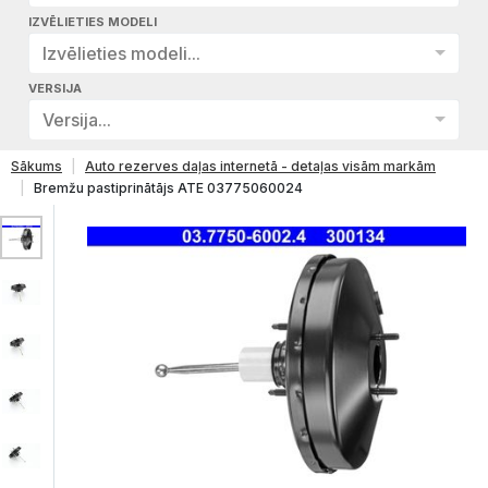
IZVĒLIETIES MODELI
Izvēlieties modeli...
VERSIJA
Versija...
Sākums
Auto rezerves daļas internetā - detaļas visām markām
Bremžu pastiprinātājs ATE 03775060024