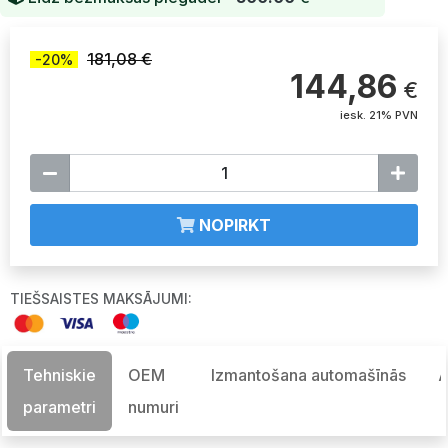
181,08 €
-20%
144,86
€
iesk. 21% PVN
NOPIRKT
TIEŠSAISTES MAKSĀJUMI:
Tehniskie
OEM
Izmantošana automašīnās
A
parametri
numuri