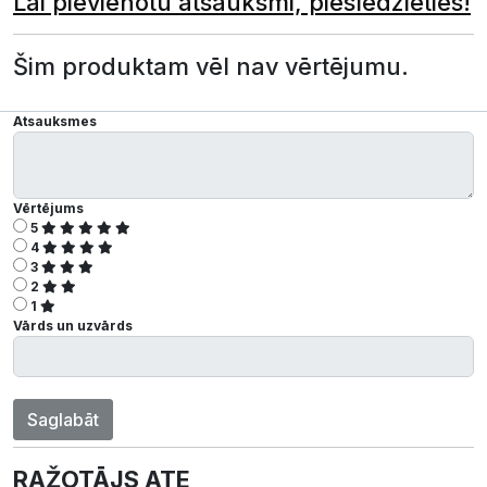
Lai pievienotu atsauksmi, pieslēdzieties!
Šim produktam vēl nav vērtējumu.
Atsauksmes
Vērtējums
5
4
3
2
1
Vārds un uzvārds
Saglabāt
RAŽOTĀJS ATE