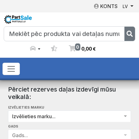
KONTS
LV
0
0
,
00
€
Pērciet rezerves daļas izdevīgi mūsu
veikalā:
IZVĒLIETIES MARKU
Izvēlieties marku...
GADS
Gads...