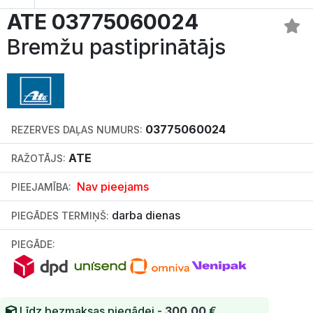
ATE 03775060024
Bremžu pastiprinātājs
03775060024
REZERVES DAĻAS NUMURS:
ATE
RAŽOTĀJS:
Nav pieejams
PIEEJAMĪBA:
darba dienas
PIEGĀDES TERMIŅŠ:
PIEGĀDE:
Līdz bezmaksas piegādei -
300.00
€