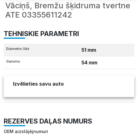
Vāciņš, Bremžu šķidruma tvertne
ATE 03355611242
TEHNISKIE PARAMETRI
Diametrs līdz:
51 mm
Garums:
54 mm
Izvēlieties savu auto
REZERVES DAĻAS NUMURS
OEM aizstājējnumuri