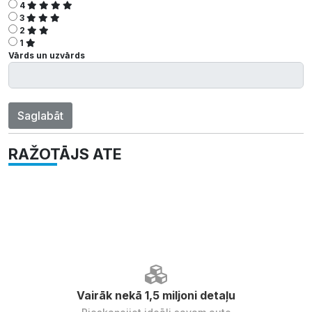
4
3
2
1
Vārds un uzvārds
Saglabāt
RAŽOTĀJS ATE
Vairāk nekā 1,5 miljoni detaļu