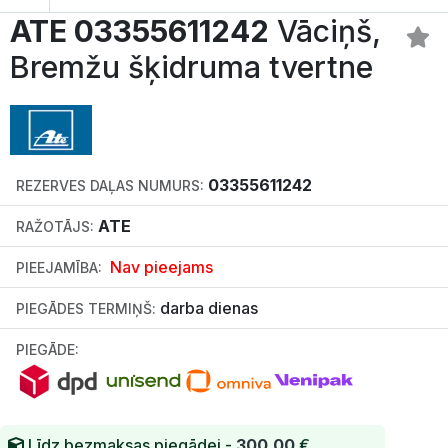
ATE 03355611242
Vāciņš,
Bremžu šķidruma tvertne
03355611242
REZERVES DAĻAS NUMURS:
ATE
RAŽOTĀJS:
Nav pieejams
PIEEJAMĪBA:
darba dienas
PIEGĀDES TERMIŅŠ:
PIEGĀDE:
Līdz bezmaksas piegādei -
300.00
€