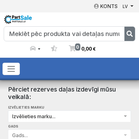
KONTS
LV
0
0
,
00
€
Pērciet rezerves daļas izdevīgi mūsu
veikalā:
IZVĒLIETIES MARKU
Izvēlieties marku...
GADS
Gads...