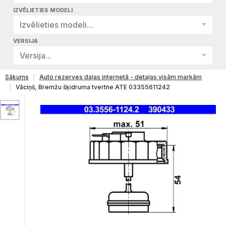
IZVĒLIETIES MODELI
Izvēlieties modeli...
VERSIJA
Versija...
Sākums
Auto rezerves daļas internetā - detaļas visām markām
Vāciņš, Bremžu šķidruma tvertne ATE 03355611242