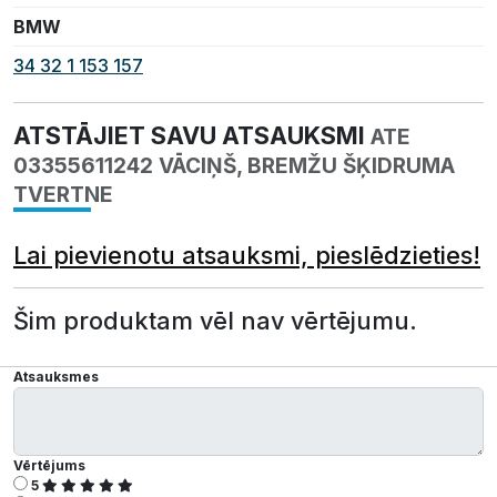
BMW
34 32 1 153 157
ATSTĀJIET SAVU ATSAUKSMI
ATE
03355611242 VĀCIŅŠ, BREMŽU ŠĶIDRUMA
TVERTNE
Lai pievienotu atsauksmi, pieslēdzieties!
Šim produktam vēl nav vērtējumu.
Atsauksmes
Vērtējums
5