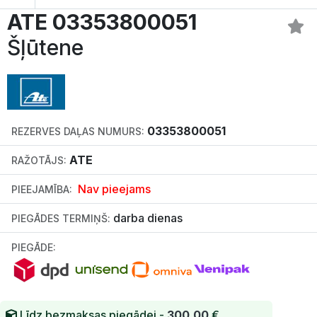
ATE 03353800051
Šļūtene
03353800051
REZERVES DAĻAS NUMURS:
ATE
RAŽOTĀJS:
Nav pieejams
PIEEJAMĪBA:
darba dienas
PIEGĀDES TERMIŅŠ:
PIEGĀDE:
Līdz bezmaksas piegādei -
300.00
€