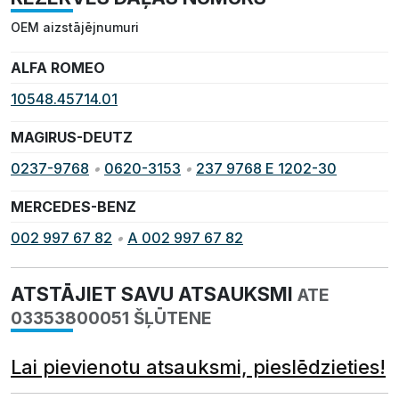
OEM aizstājējnumuri
ALFA ROMEO
10548.45714.01
MAGIRUS-DEUTZ
0237-9768
•
0620-3153
•
237 9768 E 1202-30
MERCEDES-BENZ
002 997 67 82
•
A 002 997 67 82
ATSTĀJIET SAVU ATSAUKSMI
ATE
03353800051 ŠĻŪTENE
Lai pievienotu atsauksmi, pieslēdzieties!