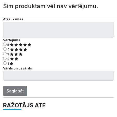
Šim produktam vēl nav vērtējumu.
Atsauksmes
Vērtējums
5
4
3
2
1
Vārds un uzvārds
Saglabāt
RAŽOTĀJS ATE