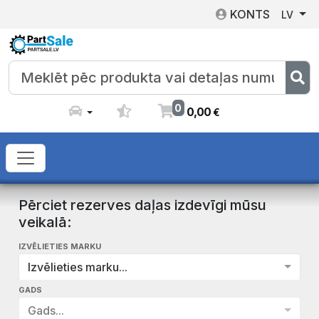
KONTS
LV
0
0
,
00
€
Pērciet rezerves daļas izdevīgi mūsu
veikalā:
IZVĒLIETIES MARKU
Izvēlieties marku...
GADS
Gads...