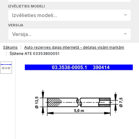
IZVĒLIETIES MODELI
Izvēlieties modeli...
VERSIJA
Versija...
Sākums
Auto rezerves daļas internetā - detaļas visām markām
Šļūtene ATE 03353800051