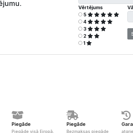
ējumu.
Vērtējums
Vā
5
4
3
2
1
Piegāde
Piegāde
Gara
Piegāde visā Eiropā.
Bezmaksas piegāde
atgri