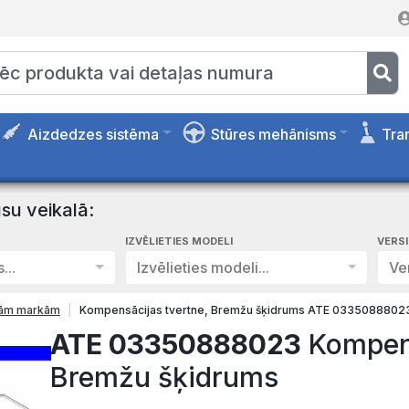
Aizdedzes sistēma
Stūres mehānisms
Tra
su veikalā:
IZVĒLIETIES MODELI
VERS
...
Izvēlieties modeli...
Ver
isām markām
Kompensācijas tvertne, Bremžu šķidrums ATE 0335088802
ATE 03350888023
Kompens
Bremžu šķidrums