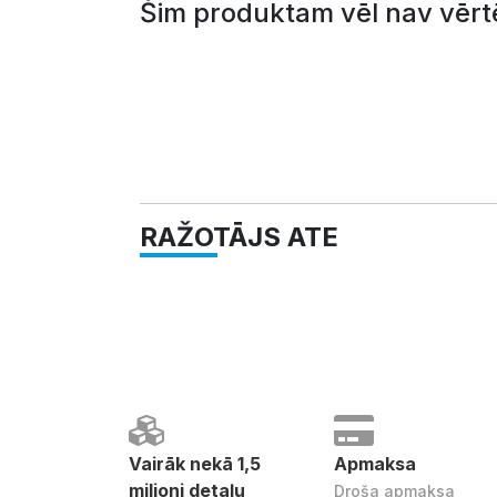
Šim produktam vēl nav vērt
RAŽOTĀJS ATE
Vairāk nekā 1,5
Apmaksa
miljoni detaļu
Droša apmaksa