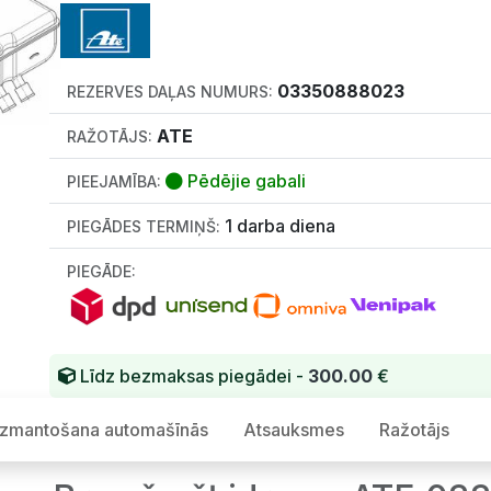
03350888023
REZERVES DAĻAS NUMURS:
ATE
RAŽOTĀJS:
Pēdējie gabali
PIEEJAMĪBA:
1 darba diena
PIEGĀDES TERMIŅŠ:
PIEGĀDE:
Līdz bezmaksas piegādei -
300.00
€
Izmantošana automašīnās
Atsauksmes
Ražotājs