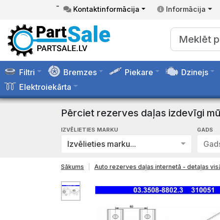
-
Kontaktinformācija
Informācija
Filtri
Bremzes
Piekare
Dzinejs
Elektroiekārta
Pērciet rezerves daļas izdevīgi mū
IZVĒLIETIES MARKU
GADS
Izvēlieties marku...
Gads
Sākums
Auto rezerves daļas internetā - detaļas v