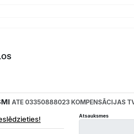
ĻOS
SMI
ATE 03350888023 KOMPENSĀCIJAS T
Atsauksmes
eslēdzieties!