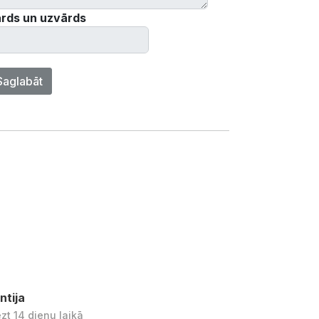
rds un uzvārds
Saglabāt
ntija
ezt 14 dienu laikā