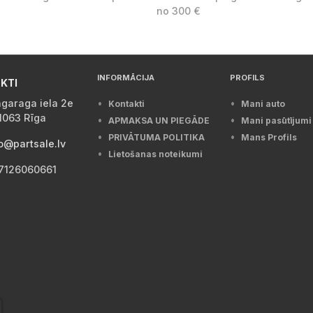
no 300 €
INFORMĀCIJA
PROFILS
KTI
garaga iela 2e
Kontakti
Mani auto
1063 Rīga
APMAKSA UN PIEGĀDE
Mani pasūtījumi
PRIVĀTUMA POLITIKA
Mans Profils
o@partsale.lv
Lietošanas noteikumi
7126060661