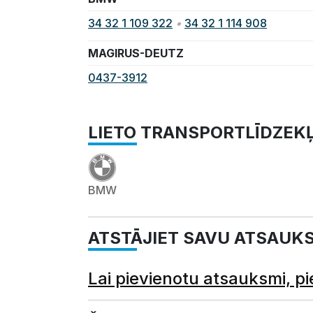
34 32 1 109 322
•
34 32 1 114 908
MAGIRUS-DEUTZ
0437-3912
LIETO TRANSPORTLĪDZEK
BMW
ATSTĀJIET SAVU ATSAUK
Lai pievienotu atsauksmi, pi