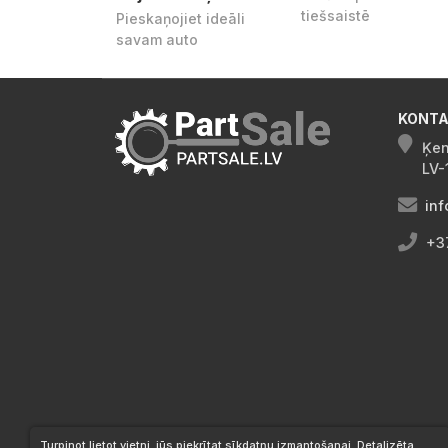
tiešsaistē
Pieskaņojiet ideāli
savam auto
KONTA
Ķen
LV-
inf
+3
Turpinot lietot vietni, jūs piekrītat sīkdatņu izmantošanai. Detalizēta