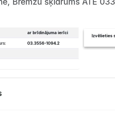
tne, Bremžu šķidrums ATE 0
ar brīdinājuma ierīci
Izvēlieties
rs:
03.3556-1094.2
S