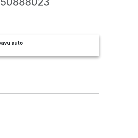
3350888023
 savu auto