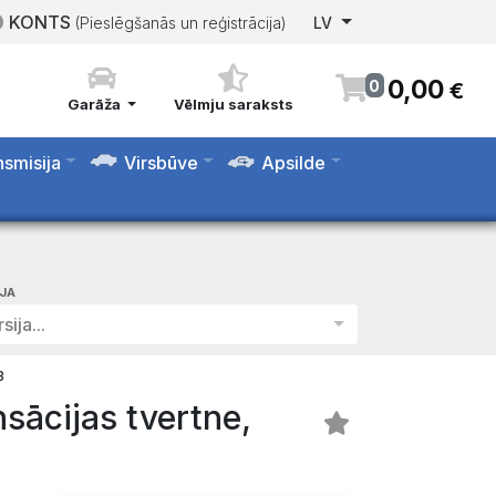
KONTS
(Pieslēgšanās un reģistrācija)
LV
0
,
00
0
€
Garāža
Vēlmju saraksts
nsmisija
Virsbūve
Apsilde
IJA
sija...
3
ācijas tvertne,