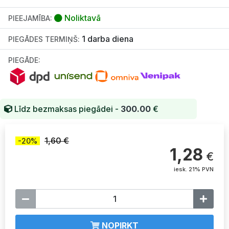
Noliktavā
PIEEJAMĪBA:
1 darba diena
PIEGĀDES TERMIŅŠ:
PIEGĀDE:
Līdz bezmaksas piegādei -
300.00
€
1,60 €
-20%
1,28
€
iesk. 21% PVN
NOPIRKT