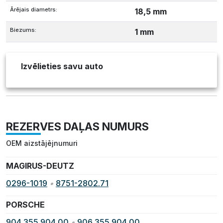
Ārējais diametrs:
18,5 mm
Biezums:
1 mm
Izvēlieties savu auto
REZERVES DAĻAS NUMURS
OEM aizstājējnumuri
MAGIRUS-DEUTZ
0296-1019
•
8751-2802.71
PORSCHE
904 355 904 00
•
906 355 904 00