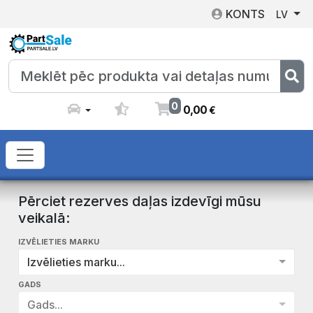
KONTS
LV
0
0
,
00
€
Pērciet rezerves daļas izdevīgi mūsu
veikalā:
IZVĒLIETIES MARKU
Izvēlieties marku...
GADS
Gads...