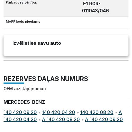
Pārbaudes vērtība:
E1 90R-
011043/046
MAPP kods pieejams
Izvēlieties savu auto
REZERVES DAĻAS NUMURS
OEM aizstājējnumuri
MERCEDES-BENZ
140 420 09 20
•
140 420 04 20
•
140 420 08 20
•
A
140 420 04 20
•
A 140 420 08 20
•
A 140 420 09 20