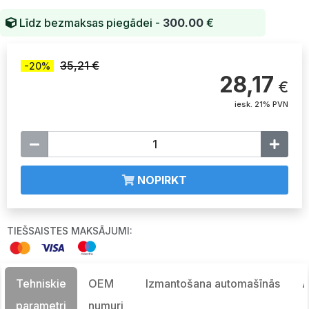
Līdz bezmaksas piegādei -
300.00
€
35,21 €
-20%
28,17
€
iesk. 21% PVN
NOPIRKT
TIEŠSAISTES MAKSĀJUMI:
Tehniskie
OEM
Izmantošana automašīnās
A
parametri
numuri