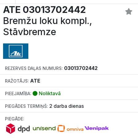
ATE 03013702442
Bremžu loku kompl.,
Stāvbremze
03013702442
REZERVES DAĻAS NUMURS:
ATE
RAŽOTĀJS:
Noliktavā
PIEEJAMĪBA:
2 darba dienas
PIEGĀDES TERMIŅŠ:
PIEGĀDE: