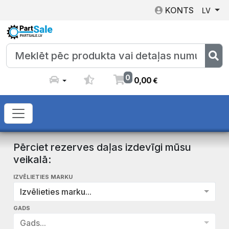
KONTS
LV
0
0
,
00
€
Pērciet rezerves daļas izdevīgi mūsu
veikalā:
IZVĒLIETIES MARKU
Izvēlieties marku...
GADS
Gads...