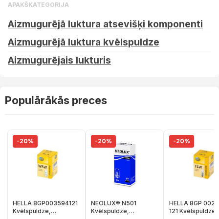
APAKŠKATEGORIJA
Aizmugurējā luktura atsevišķi komponenti
Aizmugurējā luktura kvēlspuldze
Aizmugurējais lukturis
Populārākās preces
-20%
-20%
-20%
HELLA 8GP003594121
NEOLUX® N501
HELLA 8GP 002 
Kvēlspuldze,
Kvēlspuldze,
121 Kvēlspuldze,
Pagriezienu signāla
Pagriezienu signāla
Pagriezienu sign