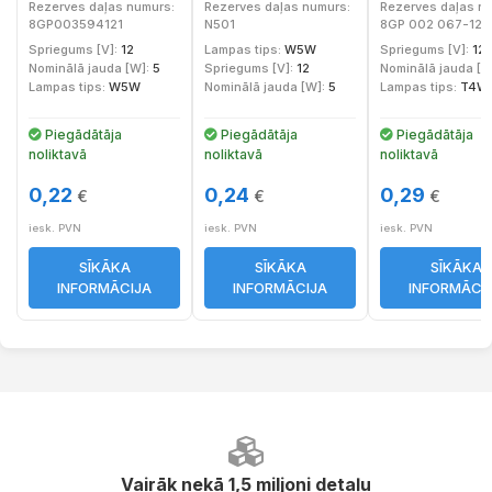
Rezerves daļas numurs:
Rezerves daļas numurs:
Rezerves daļas n
lukturis
lukturis
lukturis
8GP003594121
N501
8GP 002 067-121
Spriegums [V]:
12
Lampas tips:
W5W
Spriegums [V]:
12
Nominālā jauda [W]:
5
Spriegums [V]:
12
Nominālā jauda [W
Lampas tips:
W5W
Nominālā jauda [W]:
5
Lampas tips:
T4W
Piegādātāja
Piegādātāja
Piegādātāja
noliktavā
noliktavā
noliktavā
0,22
0,24
0,29
€
€
€
iesk. PVN
iesk. PVN
iesk. PVN
SĪKĀKA
SĪKĀKA
SĪKĀKA
INFORMĀCIJA
INFORMĀCIJA
INFORMĀCI
Vairāk nekā 1,5 miljoni detaļu