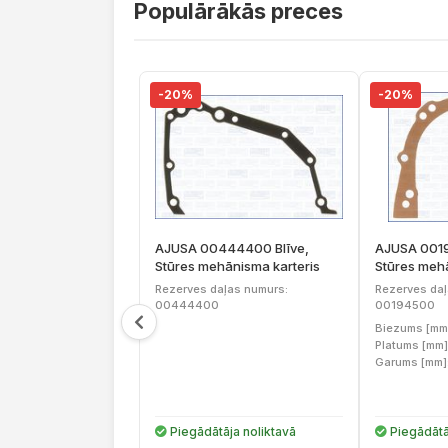
Populārākās preces
-20%
-20%
AJUSA 00444400 Blīve,
AJUSA 0019
Stūres mehānisma karteris
Stūres mehā
Rezerves daļas numurs:
Rezerves daļ
00444400
00194500
Biezums [mm
Platums [mm]
Garums [mm]
Piegādātāja noliktavā
Piegādātā