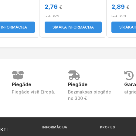
2,76
2,89
€
€
iesk. PVN
iesk. PVN
 INFORMĀCIJA
SĪKĀKA INFORMĀCIJA
SĪKĀKA 
Piegāde
Piegāde
Gara
Piegāde visā Eiropā.
Bezmaksas piegāde
atgri
no 300 €
INFORMĀCIJA
PROFILS
KTI