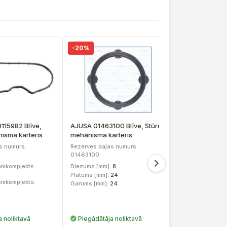
-20%
-20%
15982 Blīve,
AJUSA 01463100 Blīve, Stūres
ELRING 147.660
isma karteris
mehānisma karteris
mehānisma kar
s numurs:
Rezerves daļas numurs:
Rezerves daļas
01463100
Uzstādīšanas p
remkomplekts:
Biezums [mm]:
8
Platums [mm]:
24
remkomplekts:
Garums [mm]:
24
 noliktavā
Piegādātāja noliktavā
Piegādātāja 