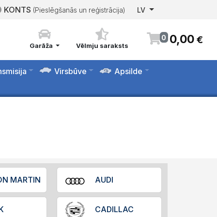
KONTS
(Pieslēgšanās un reģistrācija)
LV
0
,
00
0
€
Garāža
Vēlmju saraksts
nsmisija
Virsbūve
Apsilde
ON MARTIN
AUDI
K
CADILLAC