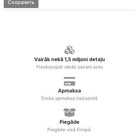
Сохранить
Vairāk nekā 1,5 miljoni detaļu
Pieskaņojiet ideāli savam auto
Apmaksa
Droša apmaksa tiešsaistē
Piegāde
Piegāde visā Eiropā.