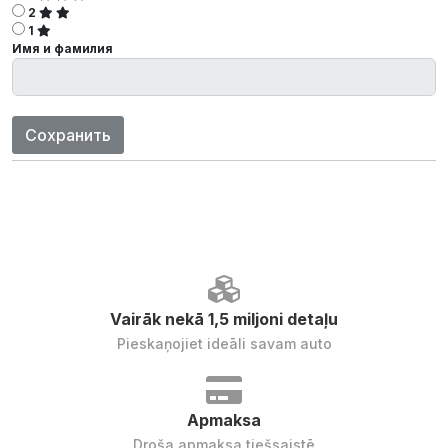
2
1
Имя и фамилия
Сохранить
Vairāk nekā 1,5 miljoni detaļu
Pieskaņojiet ideāli savam auto
Apmaksa
Droša apmaksa tiešsaistē