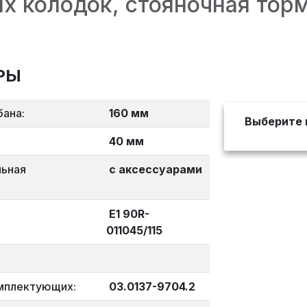
х колодок, стояночная тор
РЫ
бана:
160 мм
Выберите 
40 мм
льная
с аксессуарами
E1 90R-
011045/115
мплектующих:
03.0137-9704.2