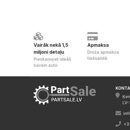
Vairāk nekā 1,5
Apmaksa
miljoni detaļu
Droša apmaksa
tiešsaistē
Pieskaņojiet ideāli
savam auto
KONTA
Ķen
LV-
inf
+3