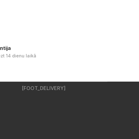
ntija
ezt 14 dienu laikā
[FOOT_DELIVERY]