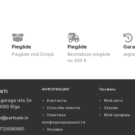
Piegāde
Piegāde
Gara
Piegāde visā Eiropā.
Bezmaksas piegāde
atgri
no 300 €
ИНФОРМАЦИЯ
Профиль
KTI
garaga iela 2e
Контакты
Мой авто
1063 Rīga
Способы оплаты
Заказы
Политика
Мой профиль
o@partsale.lv
конфиденциальности
7126060661
Условия