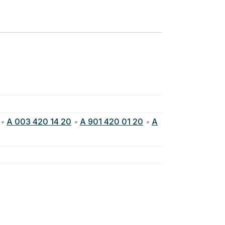
•
A 003 420 14 20
•
A 901 420 01 20
•
A