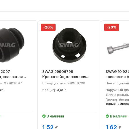
-20%
-20%
02097
SWAG 99906798
SWAG 10 92 
, клапанная
Кронштейн, клапанная
крепление 
форсунка
ли: 99902097
Номер детали: 99906798
Номер детали
02
Вес [кг]:
0,003
Наружный диа
Длина резьбы
Гаечно-болто
термокомпес
и
В наличии
В наличии
1,52
1,62
€
€