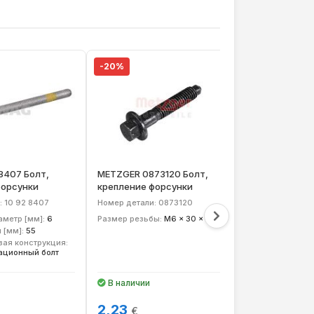
-20%
-20%
8407 Болт,
METZGER 0873120 Болт,
MAXGEAR 17-
форсунки
крепление форсунки
прокладок, ф
: 10 92 8407
Номер детали: 0873120
Номер детали:
метр [мм]:
6
Размер резьбы:
M6 x 30 x 33,4
Подготовка топ
Rail (СR)
 [мм]:
55
вая конструкция:
ационный болт
В наличии
В наличии
2,23
2,25
€
€