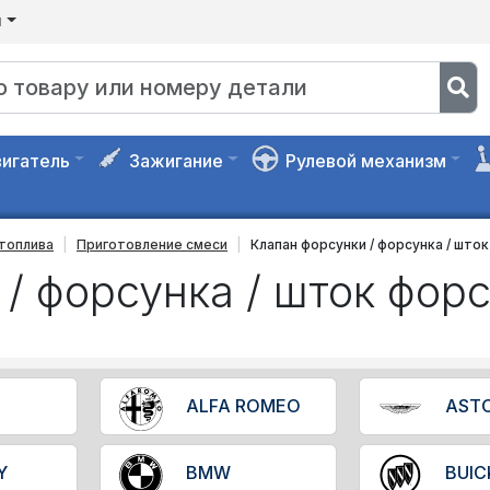
я
игатель
Зажигание
Рулевой механизм
топлива
Приготовление смеси
Клапан форсунки / форсунка / шток
/ форсунка / шток форс
ALFA ROMEO
AST
Y
BMW
BUIC