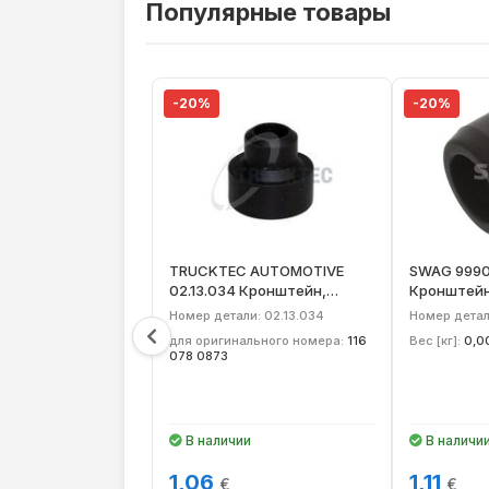
Популярные товары
-20%
-20%
TRUCKTEC AUTOMOTIVE
SWAG 999
02.13.034 Кронштейн,
Кронштейн
клапанная форсунка
форсунка
Номер детали: 02.13.034
Номер дета
для оригинального номера:
116
Вес [кг]:
0,0
078 0873
В наличии
В наличи
1,06
1,11
€
€