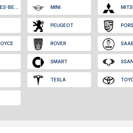
MERCEDES-BENZ
MINI
MITS
PEUGEOT
POR
ROYCE
ROVER
SAA
SMART
SSA
TESLA
TOY