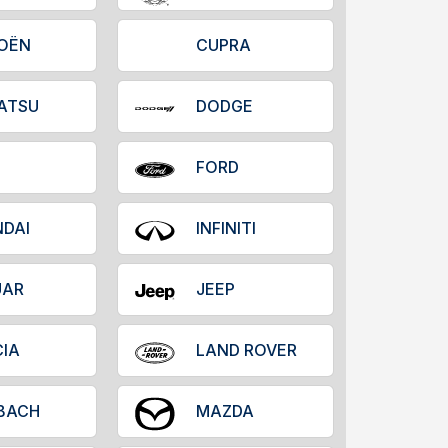
ROËN
CUPRA
ATSU
DODGE
FORD
DAI
INFINITI
UAR
JEEP
IA
LAND ROVER
BACH
MAZDA