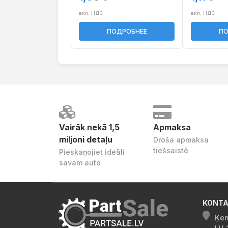
вкл. НДС
вкл. НДС
ПОДРОБНЕЕ
ПО
Vairāk nekā 1,5
Apmaksa
miljoni detaļu
Droša apmaksa
tiešsaistē
Pieskaņojiet ideāli
savam auto
KONTA
Ķen