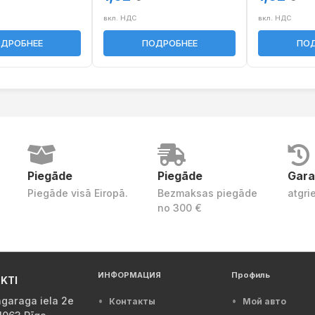
вкл. НДС
вкл. НДС
ДРОБНЕЕ
ПОДРОБНЕЕ
ПОД
Piegāde
Piegāde
Gara
Piegāde visā Eiropā.
Bezmaksas piegāde
atgri
no 300 €
ИНФОРМАЦИЯ
Профиль
KTI
garaga iela 2e
Контакты
Мой авто