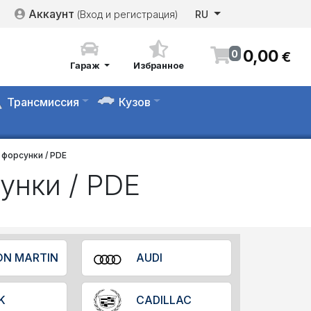
Аккаунт
(Вход и регистрация)
RU
0
,
00
0
€
Гараж
Избранное
Трансмиссия
Кузов
 форсунки / PDE
унки / PDE
ON MARTIN
AUDI
K
CADILLAC