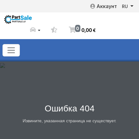
Аккаунт
RU
0
0
,
00
€
Ошибка 404
Извините, указанная страница не существует.